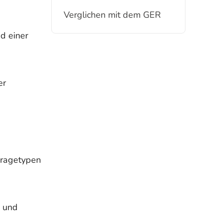
Verglichen mit dem GER
d einer
er
Fragetypen
n und