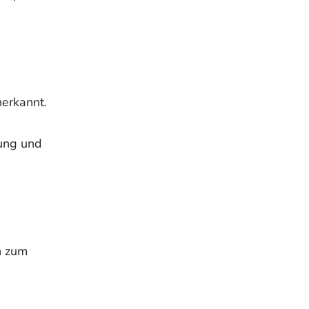
nerkannt.
rung und
n zum