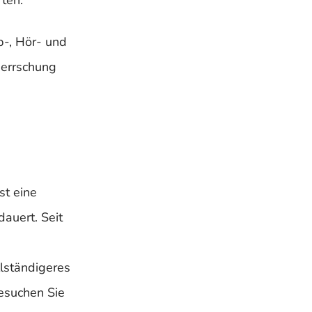
rten.
b-, Hör- und
herrschung
st eine
auert. Seit
n
llständigeres
besuchen Sie