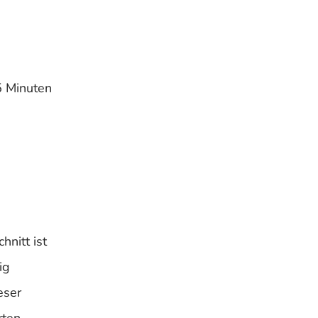
5 Minuten
hnitt ist
ig
eser