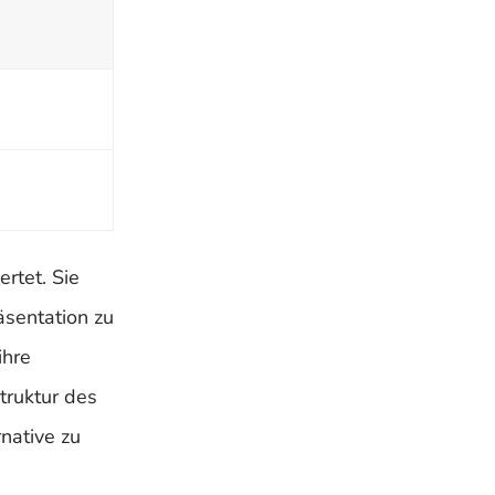
rtet. Sie
äsentation zu
ihre
truktur des
native zu