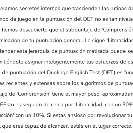
velamos secretos internos que trascienden las rutinas d
campo de juego en la puntuación del DET no es tan nive
, hemos descubierto que el subpuntaje de 'Comprensión
minación de tu puntuación general. Le sigue 'Literacidad
ntender esta jerarquía de puntuación matizada puede se
mitiéndote asignar inteligentemente tus esfuerzos de e
 de puntuación del Duolingo English Test (DET) es fu
es recientes y extensas sobre los algoritmos de puntua
taje de 'Comprensión' tiene el mayor peso, aproximad
 EEsto es seguido de cerca por 'Literacidad' con un 30
cción' con un 10%. Si estás ansioso por revolucionar tu
 que eres capaz de alcanzar, estás en el lugar correcto.