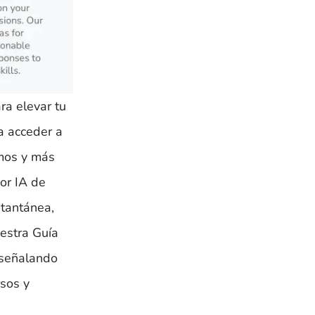
ra elevar tu
a acceder a
imos y más
or IA de
stantánea,
estra Guía
 señalando
sos y