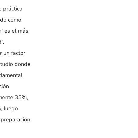
e práctica
lado como
' es el más
',
r un factor
studio donde
ndamental
ción
amente 35%,
%, luego
 preparación