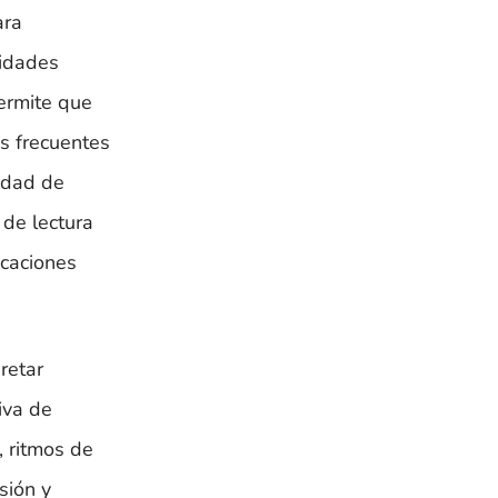
ara
lidades
ermite que
as frecuentes
cidad de
 de lectura
icaciones
retar
iva de
, ritmos de
sión y