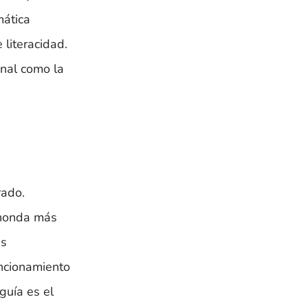
mática
 literacidad.
onal como la
rado.
ahonda más
as
ncionamiento
guía es el