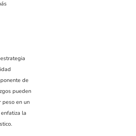
más
 estrategia
cidad
omponente de
lazgos pueden
or peso en un
enfatiza la
tico.