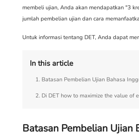
membeli ujian, Anda akan mendapatkan "3 kre
jumlah pembelian ujian dan cara memanfaatkan
Untuk informasi tentang DET, Anda dapat meru
In this article
1. Batasan Pembelian Ujian Bahasa Inggr
2. Di DET how to maximize the value of
Batasan Pembelian Ujian B