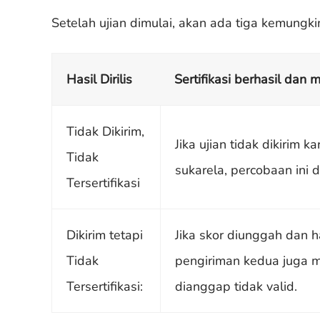
Setelah ujian dimulai, akan ada tiga kemungkin
Hasil Dirilis
Sertifikasi berhasil dan 
Tidak Dikirim,
Jika ujian tidak dikirim 
Tidak
sukarela, percobaan ini d
Tersertifikasi
Dikirim tetapi
Jika skor diunggah dan ha
Tidak
pengiriman kedua juga me
Tersertifikasi:
dianggap tidak valid.