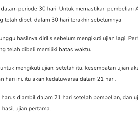
n dalam periode 30 hari. Untuk memastikan pembelian
ng’telah dibeli dalam 30 hari terakhir sebelumnya.
ggu hasilnya dirilis sebelum mengikuti ujian lagi. Per
 telah dibeli memiliki batas waktu.
untuk mengikuti ujian; setelah itu, kesempatan ujian ak
 hari ini, itu akan kedaluwarsa dalam 21 hari.
a harus diambil dalam 21 hari setelah pembelian, dan u
hasil ujian pertama.