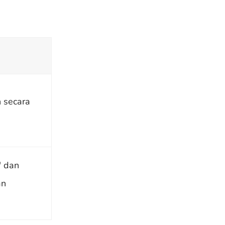
n secara
" dan
an