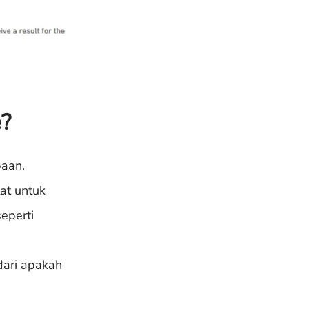
e?
baan.
at untuk
eperti
dari apakah