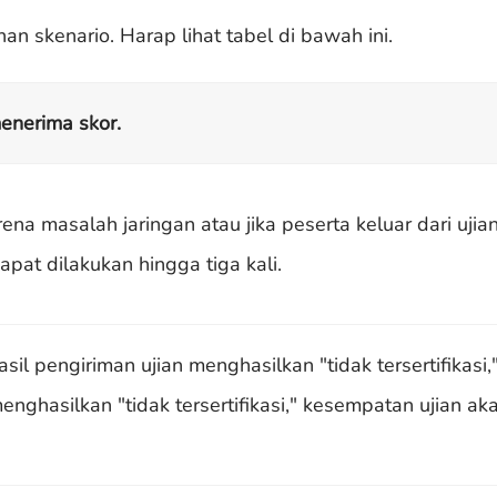
an skenario. Harap lihat tabel di bawah ini.
menerima skor.
karena masalah jaringan atau jika peserta keluar dari ujia
apat dilakukan hingga tiga kali.
sil pengiriman ujian menghasilkan "tidak tersertifikasi,
nghasilkan "tidak tersertifikasi," kesempatan ujian ak