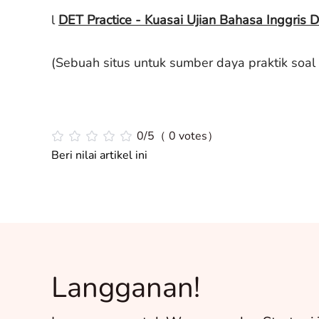
l
DET Practice - Kuasai Ujian Bahasa Inggris 
(Sebuah situs untuk sumber daya praktik soal 
0/5（ 0 votes）
Beri nilai artikel ini
Langganan!