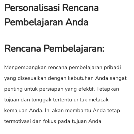
Personalisasi Rencana
Pembelajaran Anda
Rencana Pembelajaran:
Mengembangkan rencana pembelajaran pribadi
yang disesuaikan dengan kebutuhan Anda sangat
penting untuk persiapan yang efektif. Tetapkan
tujuan dan tonggak tertentu untuk melacak
kemajuan Anda. Ini akan membantu Anda tetap
termotivasi dan fokus pada tujuan Anda.