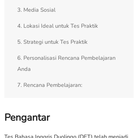
3. Media Sosial
4. Lokasi Ideal untuk Tes Praktik
5. Strategi untuk Tes Praktik
6. Personalisasi Rencana Pembelajaran
Anda
7. Rencana Pembelajaran:
Pengantar
Tes Bahasa Inggris Duolingo (DET) telah menjadi