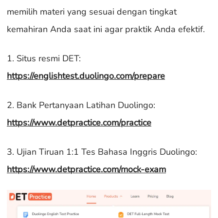
memilih materi yang sesuai dengan tingkat
kemahiran Anda saat ini agar praktik Anda efektif.
1. Situs resmi DET:
https://englishtest.duolingo.com/prepare
2. Bank Pertanyaan Latihan Duolingo:
https://www.detpractice.com/practice
3. Ujian Tiruan 1:1 Tes Bahasa Inggris Duolingo:
https://www.detpractice.com/mock-exam