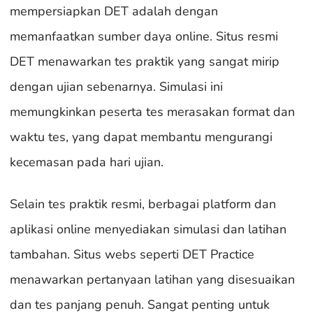
mempersiapkan DET adalah dengan
memanfaatkan sumber daya online. Situs resmi
DET menawarkan tes praktik yang sangat mirip
dengan ujian sebenarnya. Simulasi ini
memungkinkan peserta tes merasakan format dan
waktu tes, yang dapat membantu mengurangi
kecemasan pada hari ujian.
Selain tes praktik resmi, berbagai platform dan
aplikasi online menyediakan simulasi dan latihan
tambahan. Situs webs seperti DET Practice
menawarkan pertanyaan latihan yang disesuaikan
dan tes panjang penuh. Sangat penting untuk