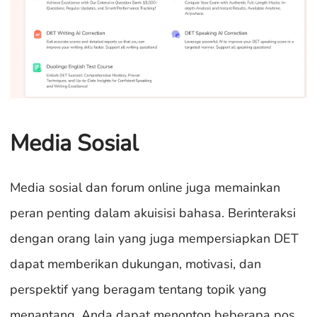
Media Sosial
Media sosial dan forum online juga memainkan
peran penting dalam akuisisi bahasa. Berinteraksi
dengan orang lain yang juga mempersiapkan DET
dapat memberikan dukungan, motivasi, dan
perspektif yang beragam tentang topik yang
menantang. Anda dapat menonton beberapa pos