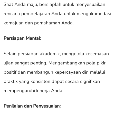
Saat Anda maju, bersiaplah untuk menyesuaikan
rencana pembelajaran Anda untuk mengakomodasi
kemajuan dan pemahaman Anda.
Persiapan Mental
:
Selain persiapan akademik, mengelola kecemasan
ujian sangat penting. Mengembangkan pola pikir
positif dan membangun kepercayaan diri melalui
praktik yang konsisten dapat secara signifikan
mempengaruhi kinerja Anda.
Penilaian dan Penyesuaian
: