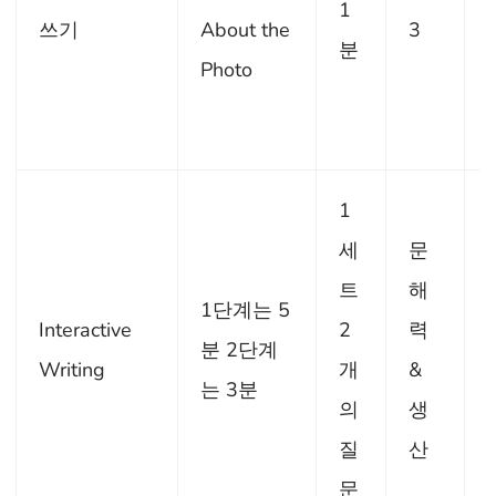
1
쓰기
About the
3
분
Photo
1
세
문
트
해
1단계는 5
Interactive
2
력
분 2단계
Writing
개
&
는 3분
의
생
질
산
문