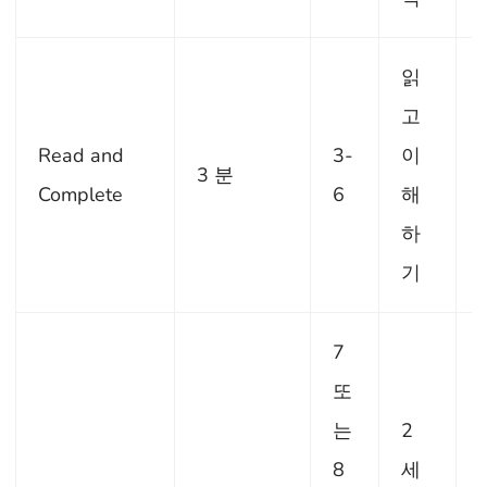
읽
고
Read and
3-
이
3 분
Complete
6
해
하
기
7
또
는
2
8
세