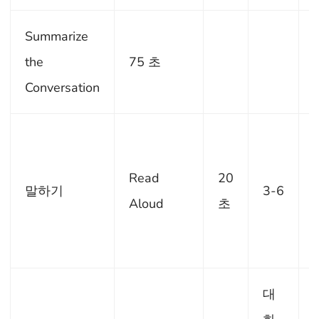
Summarize
the
75 초
Conversation
Read
20
말하기
3-6
Aloud
초
대