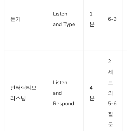
Listen
1
듣기
6-9
and Type
분
2
세
Listen
트
인터랙티브
4
and
의
리스닝
분
Respond
5-6
질
문