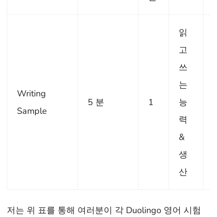
읽
고
쓰
는
Writing
5 분
1
능
Sample
력
&
생
산
저는 위 표를 통해 여러분이 각 Duolingo 영어 시험