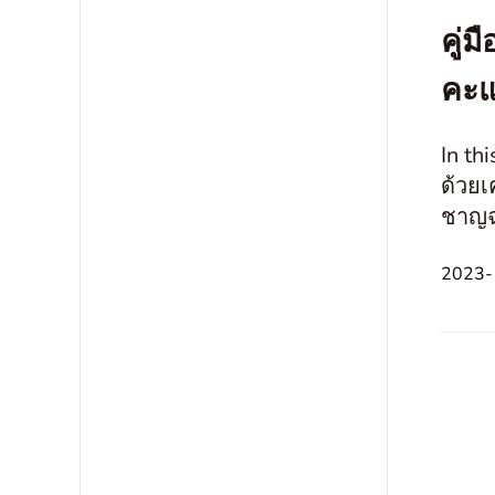
คู่
คะแ
In th
ด้วยเ
ชาญฉ
ภาษาอ
2023-1