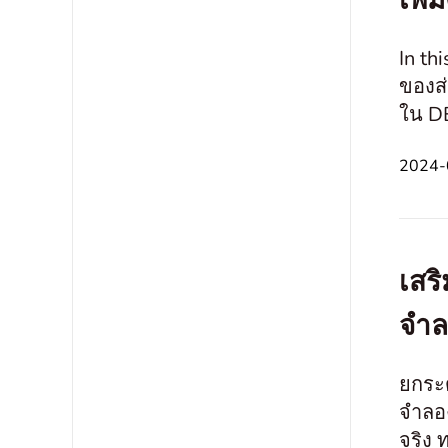
เพิ
In th
ของส
ใน DE
เทคนิ
2024-0
เสร
จำล
ยกระ
จำลอ
จริง