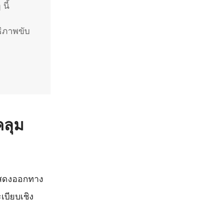
นี้
ธิภาพขับ
คลุม
รแสดงออกทาง
บียบเชิง