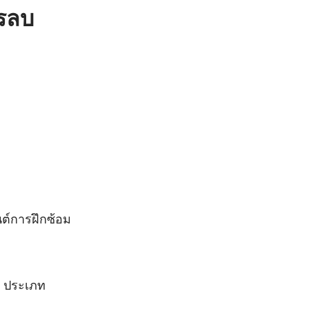
ารลบ
ต์การฝึกซ้อม
ญ ประเภท