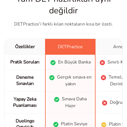
değildir
DETPractice'i farklı kılan noktaların kısa bir özeti.
Özellikler
DETPractice
Arno
Pratik Soruları
En Büyük Banka
Sınırlı K
Gerçek sınava en
Temel, Sı
Deneme
Sınavları
yakın
Derinlik
Sınava Daha
Yapay Zeka
Doğru D
Puanlaması
Hazır
Duolingo
Platin Seviye
Platin S