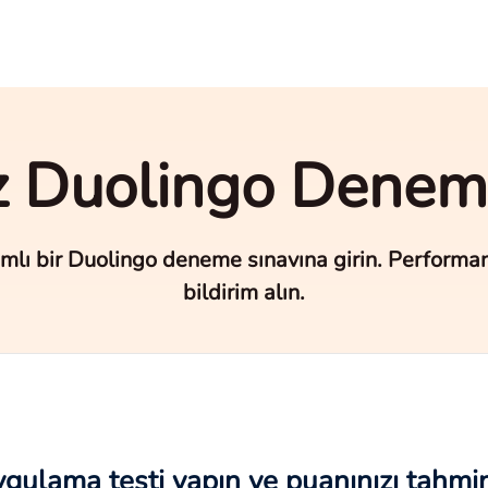
z Duolingo Denem
ı bir Duolingo deneme sınavına girin. Performansı
bildirim alın.
ygulama testi yapın ve puanınızı tahmi