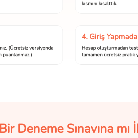
kısmını kısalttık.
4. Giriş Yapmad
nız. (Ücretsiz versiyonda
Hesap oluşturmadan testi 
n puanlanmaz.)
tamamen ücretsiz pratik y
ir Deneme Sınavına mı İh