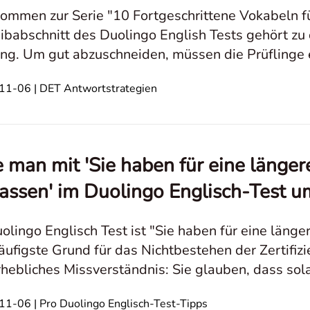
ommen zur Serie "10 Fortgeschrittene Vokabeln f
ibabschnitt des Duolingo English Tests gehört zu
ng. Um gut abzuschneiden, müssen die Prüflinge
solide Beherrschung der Sprache nachweisen. Di
1-06 | DET Antwortstrategien
 man mit 'Sie haben für eine länger
lassen' im Duolingo Englisch-Test 
olingo Englisch Test ist "Sie haben für eine län
äufigste Grund für das Nichtbestehen der Zertifiz
rhebliches Missverständnis: Sie glauben, dass sola
terbildschirm richten, sie nicht
1-06 | Pro Duolingo Englisch-Test-Tipps