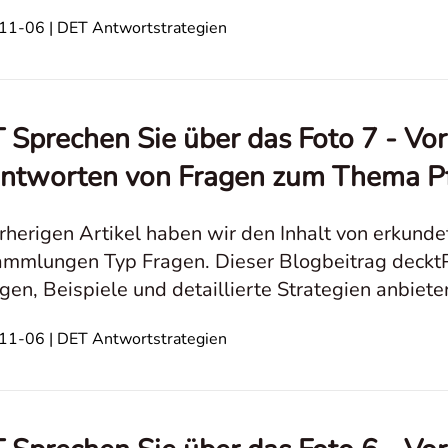
 Fähigkeiten zur Fotoantwort zu verbes
1-06 | DET Antwortstrategien
 Sprechen Sie über das Foto 7 - Vo
ntworten von Fragen zum Thema Pf
rherigen Artikel haben wir den Inhalt von erkund
mmlungen Typ Fragen. Dieser Blogbeitrag decktP
gen, Beispiele und detaillierte Strategien anbiet
Antworten zu verbessern. Speak About the Photo P
1-06 | DET Antwortstrategien