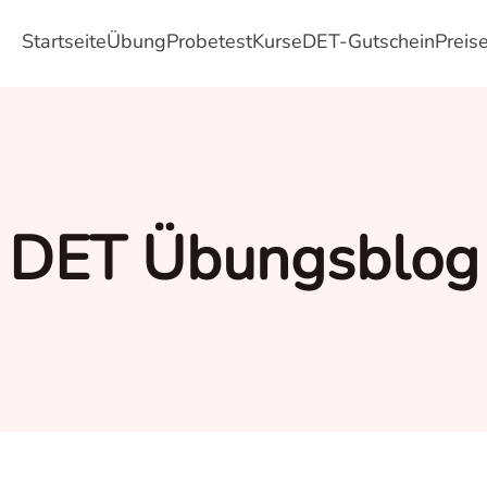
Startseite
Übung
Probetest
Kurse
DET-Gutschein
Preis
DET Übungsblog