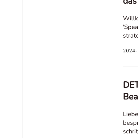
das
Willk
'Spea
strat
***Bi
2024-1
DET
Bea
Liebe
bespr
schri