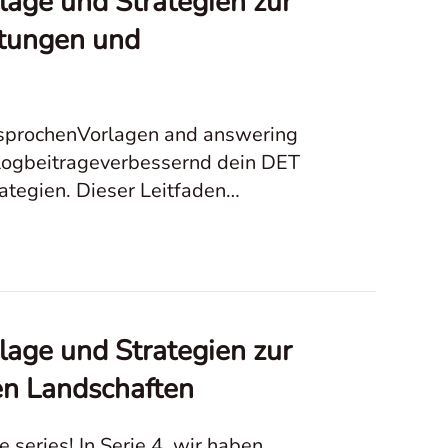
lage und Strategien zur
ltungen und
esprochenVorlagen and answering
 Blogbeitrageverbessernd dein DET
tegien. Dieser Leitfaden
ngen
lage und Strategien zur
en Landschaften
series! In Serie 4, wir haben