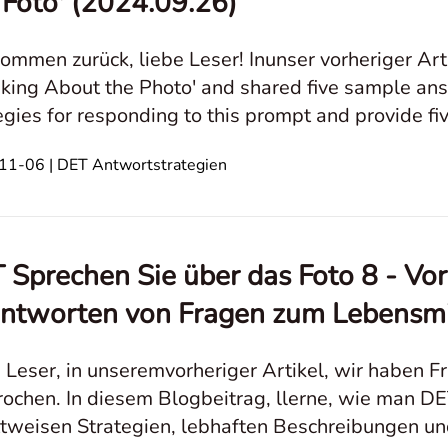
 Foto' (2024.09.26)
ommen zurück, liebe Leser! Inunser vorheriger Art
king About the Photo' and shared five sample ans
egies for responding to this prompt and provide 
ldnachweis:**Die Bilder in diesem Beitrag
1-06 | DET Antwortstrategien
 Sprechen Sie über das Foto 8 - Vo
ntworten von Fragen zum Lebensmi
 Leser, in unseremvorheriger Artikel, wir haben F
ochen. In diesem Blogbeitrag, llerne, wie man D
ttweisen Strategien, lebhaften Beschreibungen u