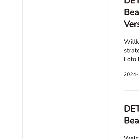
DET
Bea
Ver
Will
strat
Foto 
konze
2024-1
DET
Bea
Welco