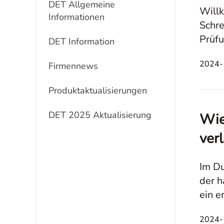
DET Allgemeine
Willk
Informationen
Schre
Prüfu
DET Information
eine 
2024-1
Firmennews
Produktaktualisierungen
DET 2025 Aktualisierung
Wie
ver
Im Du
der h
ein e
Compu
2024-1