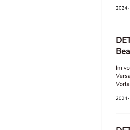
deine
2024-1
DET
Bea
Im vo
Versa
Vorla
2024-1