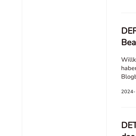
DER
Bea
Willk
haben
Blogb
Tipps
2024-1
DET