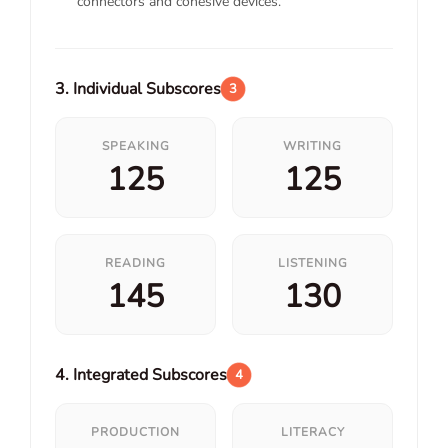
connectors and cohesive devices.
3. Individual Subscores
3
SPEAKING
WRITING
125
125
READING
LISTENING
145
130
4. Integrated Subscores
4
PRODUCTION
LITERACY