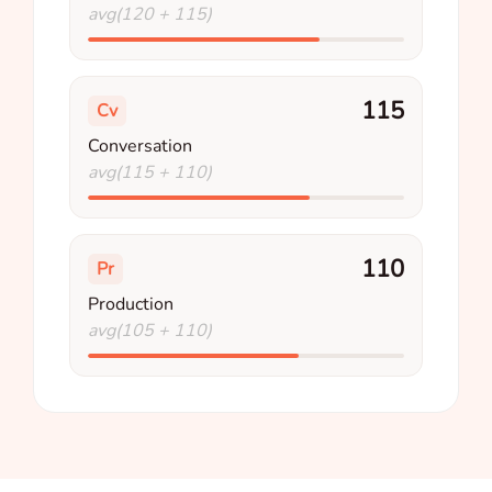
avg(120 + 115)
115
Cv
Conversation
avg(115 + 110)
110
Pr
Production
avg(105 + 110)