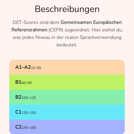
Beschreibungen
DET-Scores sind dem
Gemeinsamen Europäischen
Referenzrahmen
(CEFR) zugeordnet. Hier siehst du,
was jedes Niveau in der realen Sprachverwendung
bedeutet.
A1–A2
10–55
B1
60–95
B2
100–125
C1
130–150
C2
155–160