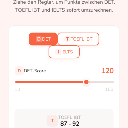
Ziehe den Regler, um Punkte zwischen DET,
TOEFL iBT und IELTS sofort umzurechnen.
D
DET
T
TOEFL iBT
I
IELTS
120
DET-Score
D
10
160
TOEFL IBT
T
87 - 92