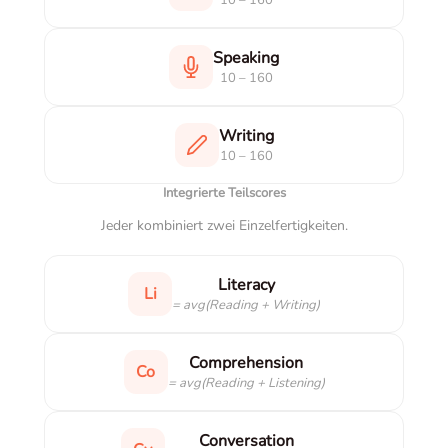
10 – 160
Speaking
10 – 160
Writing
10 – 160
Integrierte Teilscores
Jeder kombiniert zwei Einzelfertigkeiten.
Literacy
Li
= avg(Reading + Writing)
Comprehension
Co
= avg(Reading + Listening)
Conversation