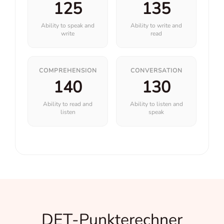
125
135
Ability to speak and
Ability to write and
write
read
COMPREHENSION
CONVERSATION
140
130
Ability to read and
Ability to listen and
listen
speak
DET-Punkterechner