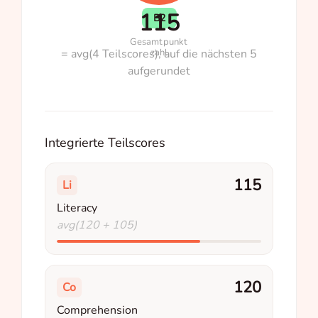
115
B2
Gesamtpunkt
= avg(4 Teilscores), auf die nächsten 5
zahl
aufgerundet
Integrierte Teilscores
115
Li
Literacy
avg(120 + 105)
120
Co
Comprehension