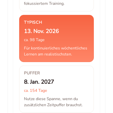
fokussiertem Training.
TYPISCH
13. Nov. 2026
ca. 98 Tage
Für kontinuierliches wöchentliches
Lernen am realistischsten.
PUFFER
8. Jan. 2027
ca. 154 Tage
Nutze diese Spanne, wenn du
zusätzlichen Zeitpuffer brauchst.