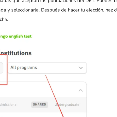
ociadas que aceptan las puntuaciones del DET. Puedes b
da y seleccionarla. Después de hacer tu elección, haz cl
cha.