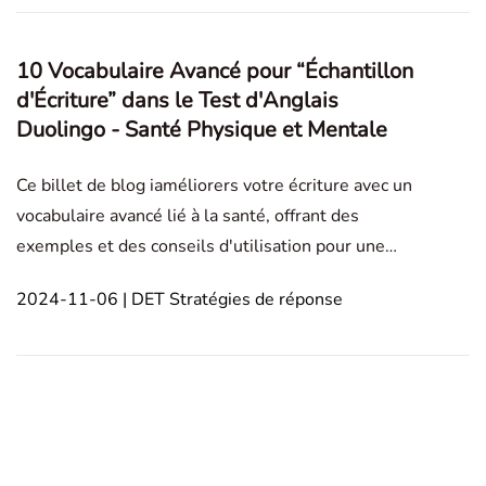
10 Vocabulaire Avancé pour “Échantillon
d'Écriture” dans le Test d'Anglais
Duolingo - Santé Physique et Mentale
Ce billet de blog iaméliorers votre écriture avec un
vocabulaire avancé lié à la santé, offrant des
exemples et des conseils d'utilisation pour une
communication efficace. Writing Sample Expérience
2024-11-06 | DET Stratégies de réponse
personnelle Culture and Society Situation supposée
Historical and Cultural Reflection É