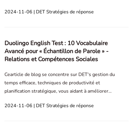
intérêts. Il inclut des définitions, des exemples et
2024-11-06 | DET Stratégies de réponse
des conseils d'utilisation pour améliorer les
réponses, aidant les candidats à paraître plus
fluents e
Duolingo English Test : 10 Vocabulaire
Avancé pour « Échantillon de Parole » -
Relations et Compétences Sociales
Cearticle de blog se concentre sur DET's gestion du
temps efficace, techniques de productivité et
planification stratégique, vous aidant à améliorer
vos compétences en communication et à améliorer
2024-11-06 | DET Stratégies de réponse
vos performances aux tests avec des exemples
pratiques. Échantillon de parole Technologie et
Interne