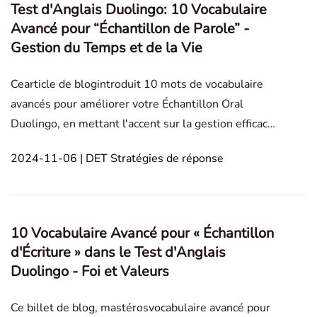
Test d'Anglais Duolingo: 10 Vocabulaire
Avancé pour “Échantillon de Parole” -
Gestion du Temps et de la Vie
Cearticle de blogintroduit 10 mots de vocabulaire
avancés pour améliorer votre Échantillon Oral
Duolingo, en mettant l'accent sur la gestion efficace
du temps, les techniques de productivité et la
2024-11-06 | DET Stratégies de réponse
planification stratégique pour une meilleure
communication et des scores de test plus élevés.
Exempl
10 Vocabulaire Avancé pour « Échantillon
d'Écriture » dans le Test d'Anglais
Duolingo - Foi et Valeurs
Ce billet de blog, mastérosvocabulaire avancé pour