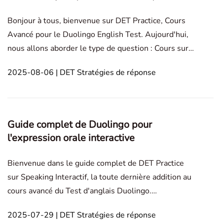
Bonjour à tous, bienvenue sur DET Practice, Cours
Avancé pour le Duolingo English Test. Aujourd'hui,
nous allons aborder le type de question : Cours sur
l'Écoute Interactive (Interactive Listening). Les
2025-08-06 | DET Stratégies de réponse
questions d'Écoute Interactive ont subi une mise à
jour en juillet 2025, alors voyons l’introduct
Guide complet de Duolingo pour
l'expression orale interactive
Bienvenue dans le guide complet de DET Practice
sur Speaking Interactif, la toute dernière addition au
cours avancé du Test d'anglais Duolingo.
Aujourd'hui, nous allons explorer tout ce que vous
2025-07-29 | DET Stratégies de réponse
devez savoir sur ce nouveau type de question