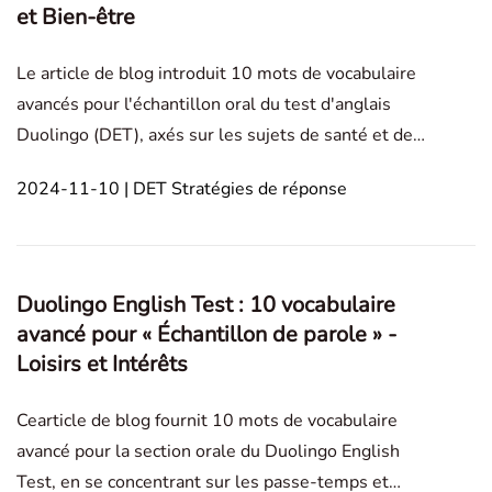
et Bien-être
Le article de blog introduit 10 mots de vocabulaire
avancés pour l'échantillon oral du test d'anglais
Duolingo (DET), axés sur les sujets de santé et de
bien-être. Chaque terme est accompagné d'une
2024-11-10 | DET Stratégies de réponse
définition, d'un exemple et d'un conseil
d'utilisation. Speaking Sample Technologie et
Internet
Duolingo English Test : 10 vocabulaire
avancé pour « Échantillon de parole » -
Loisirs et Intérêts
Cearticle de blog fournit 10 mots de vocabulaire
avancé pour la section orale du Duolingo English
Test, en se concentrant sur les passe-temps et