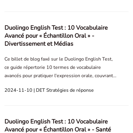
difficile qui a remplacé la section Écouter et Parler
en jui
Duolingo English Test : 10 Vocabulaire
Avancé pour « Échantillon Oral » -
Divertissement et Médias
Ce billet de blog faxé sur le Duolingo English Test,
ce guide répertorie 10 termes de vocabulaire
avancés pour pratiquer l'expression orale, couvrant
des thèmes tels que le divertissement et médias
2024-11-10 | DET Stratégies de réponse
sociaux. Chaque mot est expliqué avec des
exemples et des conseils d'utilisation, aidant les
utilisate
Duolingo English Test : 10 Vocabulaire
Avancé pour « Échantillon Oral » - Santé