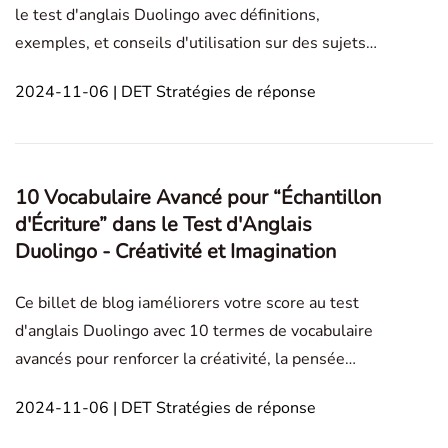
le test d'anglais Duolingo avec définitions,
exemples, et conseils d'utilisation sur des sujets
tels que la foi, les valeurs, l'éthique et les
2024-11-06 | DET Stratégies de réponse
expériences personnelles. Writing Sample
Expérience Personnelle Culture and Society
Situation sup
10 Vocabulaire Avancé pour “Échantillon
d'Écriture” dans le Test d'Anglais
Duolingo - Créativité et Imagination
Ce billet de blog iaméliorers votre score au test
d'anglais Duolingo avec 10 termes de vocabulaire
avancés pour renforcer la créativité, la pensée
imaginative et l'originalité dans votre échantillon
2024-11-06 | DET Stratégies de réponse
d'écriture. Writing Sample Expérience Personnelle
Culture and Society Situation supposée