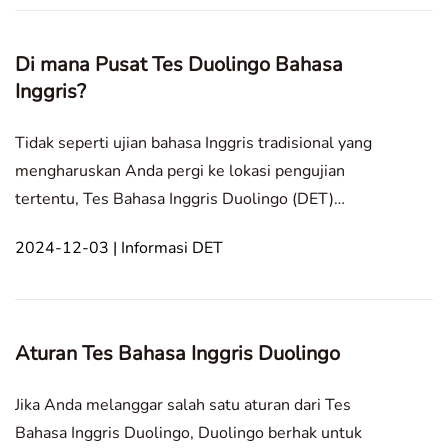
article1. Apa Itu Level CEFR
Di mana Pusat Tes Duolingo Bahasa
Inggris?
Tidak seperti ujian bahasa Inggris tradisional yang
mengharuskan Anda pergi ke lokasi pengujian
tertentu, Tes Bahasa Inggris Duolingo (DET)
sepenuhnya online, artinya tidak ada Pusat Uji
2024-12-03 | Informasi DET
Duolingo secara fisik. Sebagai gantinya, DET
menawarkan fleksibilitas untuk mengikuti tes dari
mana saja yang mem
Aturan Tes Bahasa Inggris Duolingo
Jika Anda melanggar salah satu aturan dari Tes
Bahasa Inggris Duolingo, Duolingo berhak untuk