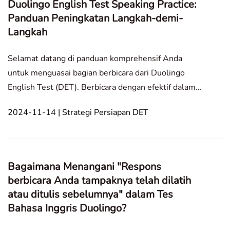
Duolingo English Test Speaking Practice:
Panduan Peningkatan Langkah-demi-
Langkah
Selamat datang di panduan komprehensif Anda
untuk menguasai bagian berbicara dari Duolingo
English Test (DET). Berbicara dengan efektif dalam
bahasa Inggris bukan hanya soal akurasi; ini tentang
2024-11-14 | Strategi Persiapan DET
mengekspresikan diri Anda dengan cara yang jelas,
koheren, dan menarik. DET mengevaluasi
keterampilan ber
Bagaimana Menangani "Respons
berbicara Anda tampaknya telah dilatih
atau ditulis sebelumnya" dalam Tes
Bahasa Inggris Duolingo?