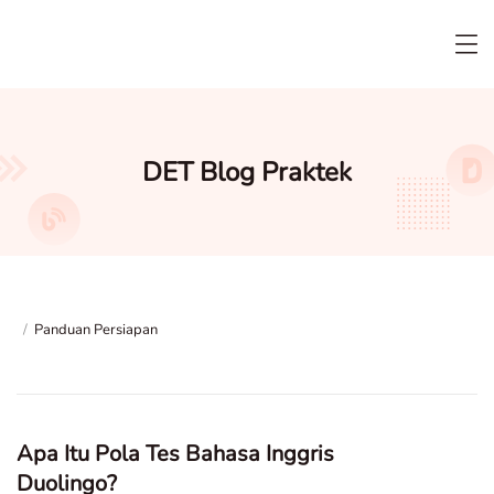
DET Blog Praktek
/
Panduan Persiapan
Apa Itu Pola Tes Bahasa Inggris
Duolingo?