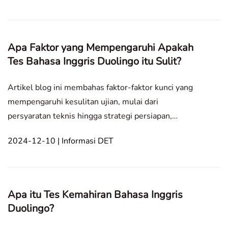
menggabungkan kemampuan bahasa yang solid
dengan strategi persiapan yan
Apa Faktor yang Mempengaruhi Apakah
Tes Bahasa Inggris Duolingo itu Sulit?
Artikel blog ini membahas faktor-faktor kunci yang
mempengaruhi kesulitan ujian, mulai dari
persyaratan teknis hingga strategi persiapan,
membantu kandidat lebih memahami apa yang
2024-12-10 | Informasi DET
membuat DET menantang bagi berbagai penguji. In
this article1. Persyaratan Kemampuan Bahasa
Inggris Duolingo2. Format da
Apa itu Tes Kemahiran Bahasa Inggris
Duolingo?