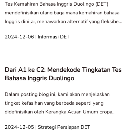
Tes Kemahiran Bahasa Inggris Duolingo (DET)
mendefinisikan ulang bagaimana kemahiran bahasa
Inggris dinilai, menawarkan alternatif yang fleksibel
dan berorientasi masa depan dibandingkan ujian
2024-12-06 | Informasi DET
tradisional seperti TOEFL dan IELTS. Disesuaikan
untuk dunia digital saat ini, DET memungkinkan
kandidat un
Dari A1 ke C2: Mendekode Tingkatan Tes
Bahasa Inggris Duolingo
Dalam posting blog ini, kami akan menjelaskan
tingkat kefasihan yang berbeda seperti yang
didefinisikan oleh Kerangka Acuan Umum Eropa
untuk Bahasa (CEFR), dari A1 (pemula) hingga C2
2024-12-05 | Strategi Persiapan DET
(mahir). Kami juga akan membahas bagaimana
Duolingo menilai keterampilan bahasa. In this