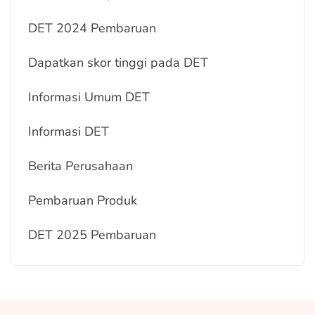
DET 2024 Pembaruan
Dapatkan skor tinggi pada DET
Informasi Umum DET
Informasi DET
Berita Perusahaan
Pembaruan Produk
DET 2025 Pembaruan