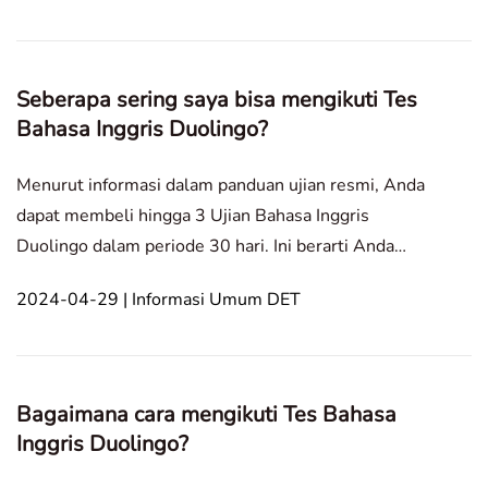
bahwa DET mencakup dua jenis tugas yang terkait
den
Seberapa sering saya bisa mengikuti Tes
Bahasa Inggris Duolingo?
Menurut informasi dalam panduan ujian resmi, Anda
dapat membeli hingga 3 Ujian Bahasa Inggris
Duolingo dalam periode 30 hari. Ini berarti Anda
dapat mengikuti ujian maksimal tiga kali dalam
2024-04-29 | Informasi Umum DET
sebulan.Namun, dengan membeli ujian, Anda akan
mendapatkan "3 kredit". Postingan blog ini
memberikan gambaran
Bagaimana cara mengikuti Tes Bahasa
Inggris Duolingo?