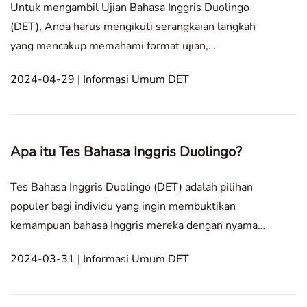
Untuk mengambil Ujian Bahasa Inggris Duolingo
(DET), Anda harus mengikuti serangkaian langkah
yang mencakup memahami format ujian,
mempersiapkan diri untuk itu, dan melalui proses
2024-04-29 | Informasi Umum DET
ujian yang sebenarnya. Berikut adalah panduan rinci
berdasarkan informasi yang diberikan dari hasil
pencarian: 1. Pahami
Apa itu Tes Bahasa Inggris Duolingo?
Tes Bahasa Inggris Duolingo (DET) adalah pilihan
populer bagi individu yang ingin membuktikan
kemampuan bahasa Inggris mereka dengan nyaman.
Ini menawarkan penilaian modern terhadap
2024-03-31 | Informasi Umum DET
keterampilan mendengarkan, berbicara, membaca,
dan menulis, menggunakan teknologi canggih untuk
hasil yang akurat. Pos