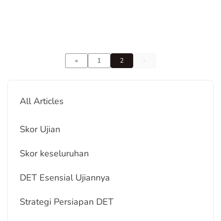
«
1
2
»
All Articles
Skor Ujian
Skor keseluruhan
DET Esensial Ujiannya
Strategi Persiapan DET