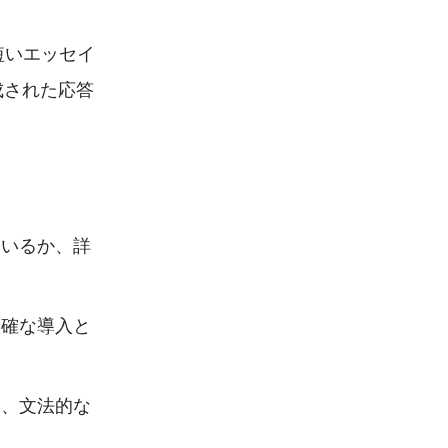
短いエッセイ
成された応答
ているか、詳
明確な導入と
た、文法的な