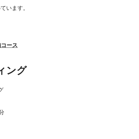
めています。
備コース
ィング
グ
3分