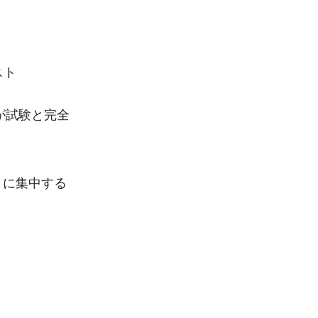
スト
が試験と完全
とに集中する