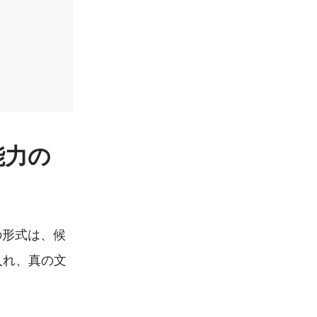
能力の
の形式は、候
入れ、真の文