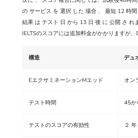
次に 、 スコア報告に関しては、試験後48時間
の サービス を 選択 した 場合 、 最短 12 時間 
結果 は テスト 日 から 13 日 後 に 公開 さ
IELTSのスコアには追加料金がかかりますが、D
構造
デュ
EエクサミネーションMエッド
オン
テスト時間
45か
テストのスコアの有効性
２ 年