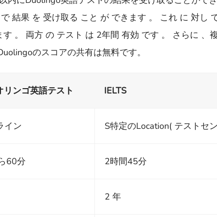
以内にDuolingo英語テストの結果を受け取ることがで
で 結果 を 受け取る こと が できます 。 これ に 対し て 、
 れます 。 両方 の テスト は 2年間 有効 です 。 さらに 
uolingoのスコアの共有は無料です。
オリンゴ英語テスト
IELTS
ライン
S特定のLocation( テストセ
ら60分
2時間45分
2 年