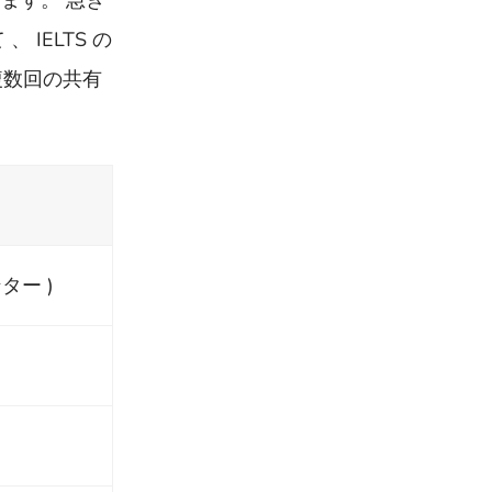
きます。 急ぎ
 IELTS の
、複数回の共有
ンター )