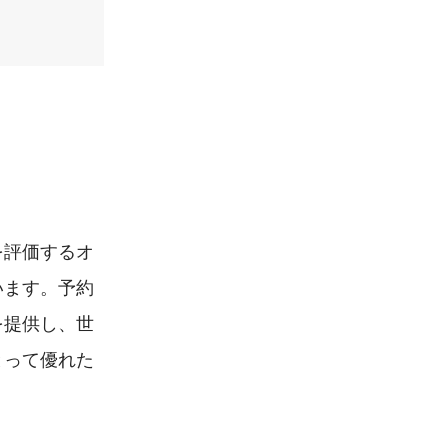
を評価するオ
います。予約
を提供し、世
とって優れた