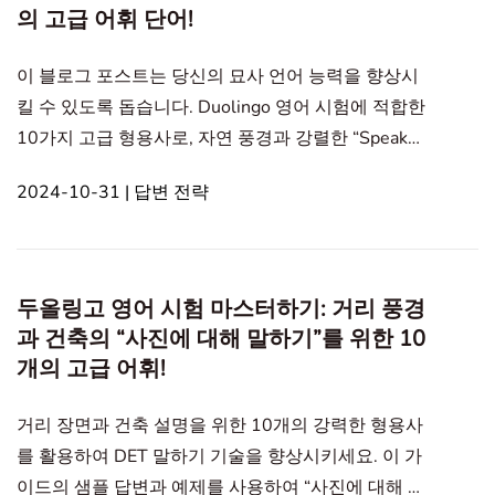
의 고급 어휘 단어!
이 블로그 포스트는 당신의 묘사 언어 능력을 향상시
킬 수 있도록 돕습니다. Duolingo 영어 시험에 적합한
10가지 고급 형용사로, 자연 풍경과 강렬한 “Speak
About the Photo” 응답에 완벽합니다. 사진에 대해 이
2024-10-31 | 답변 전략
야기하기 사람의 초상화 교통수단 예술 거리 풍경과
건축물 자연 풍경 행사와 모임 식물과 동물 음식 실내
물체 In this article1. DET 자연 풍경을 묘사하기 위한
고급 형용사DET 자연 풍경을 묘사하기 위한 고급 형
두올링고 영어 시험 마스터하기: 거리 풍경
용사 1. Lush 정의
과 건축의 “사진에 대해 말하기”를 위한 10
개의 고급 어휘!
거리 장면과 건축 설명을 위한 10개의 강력한 형용사
를 활용하여 DET 말하기 기술을 향상시키세요. 이 가
이드의 샘플 답변과 예제를 사용하여 “사진에 대해 말