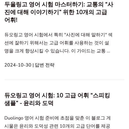
고 영어 시험 예술을 설명하기 위한 고급 형용사2. 1.
두올링고 영어 시험 마스터하기: 교통의 “사
Evocati
진에 대해 이야기하기” 위한 10개의 고급
어휘!
듀오링고 영어 시험에서 특히 "사진에 대해 말하기" 섹
션에 잘하기 위해서는 고급 어휘를 사용하는 것이 설
명을 크게 향상시킬 수 있습니다. 이 가이드는 교통 관
련 이미지에 대한 관찰을 더 깊고 정확하게 표현할 수
2024-10-30 | 답변 전략
있도록 도와줄 10개의 고급 형용사를 소개합니다. 사
진에 대해 말하기 사람들의 초상 교통수단 예술 거리
풍경 및 건축 자연 풍경 이벤트 및 집회 식물과 동물 음
식 실내 물체 In this article1. DET 교통을 설명하는 데
듀오링고 영어 시험: 10 고급 어휘 “스피킹
도움이 되는 고급 형용사DET 교통을 설
샘플” - 윤리와 도덕
Duolingo 영어 시험 준비에 초점을 맞춘 이 블로그 게
시물은 윤리와 도덕성 관련 10개의 고급 단어를 제공