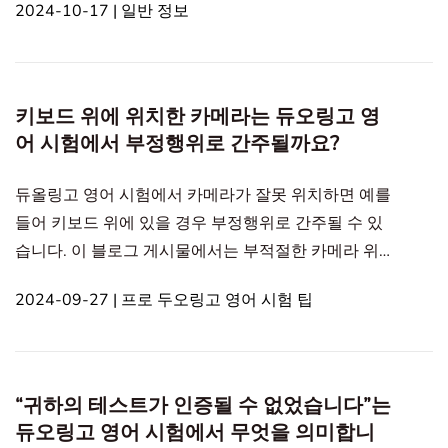
2024-10-17 | 일반 정보
영어 시험의 신속 채점 리포트 획득 과정과 장점에 대
해 자세히 설명하며, DETPractice(공식 골드 파트너)를
통해 무료 24시간 신속 결과를 받는 방법 등 이 기능을
더 잘 이해하는 데 필요한 핵심 정보를 제공하고 있습
키보드 위에 위치한 카메라는 듀오링고 영
니다. In this article1. DET Expedited Score Repor
어 시험에서 부정행위로 간주될까요?
듀올링고 영어 시험에서 카메라가 잘못 위치하면 예를
들어 키보드 위에 있을 경우 부정행위로 간주될 수 있
습니다. 이 블로그 게시물에서는 부적절한 카메라 위
치와 적절한 카메라 위치를 설명하며, 후보자들이 성
2024-09-27 | 프로 두오링고 영어 시험 팁
공할 수 있도록 돕고 있습니다. In this article1. DET의
부적절한 카메라 위치2. DET의 적절한 카메라 위치
DET의 부적절한 카메라 위치 DET의 공식 추천은 영어
시험 중 카메라를 컴퓨터 화면 중앙 위에 위치시키는
“귀하의 테스트가 인증될 수 없었습니다”는
것입니다. 이 설정은 듀올링고 리뷰 팀이 시험 중 후보
듀오링고 영어 시험에서 무엇을 의미합니
자의 시선 방향을 쉽게 모니터링할 수 있게 해