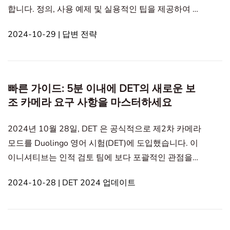
합니다. 정의, 사용 예제 및 실용적인 팁을 제공하여 사
용자가 거짓말과 정직과 같은 윤리적 딜레마에 대한
2024-10-29 | 답변 전략
생각을 표현할 수 있도록 돕습니다. 샘플 답변은 거짓
말이 도덕적으로 허용될 수 있는 상황에 대해 논의합
니다. 말하기 샘플 기술 및 인터넷 개인 발전 및 성장
교육 및 학습 의견 및 신념 시간 및 생활 관리 관계 및
빠른 가이드: 5분 이내에 DET의 새로운 보
사회적 기술 취미 및 관심사 경력 및 직업 문화 및 역사
조 카메라 요구 사항을 마스터하세요
2024년 10월 28일, DET 은 공식적으로 제2차 카메라
모드를 Duolingo 영어 시험(DET)에 도입했습니다. 이
이니셔티브는 인적 검토 팀에 보다 포괄적인 관점을
제공하여 시험 프로세스에서 공정성과 준수를 보장합
2024-10-28 | DET 2024 업데이트
니다. 이 블로그 게시물은 제2차 카메라 모드에 대한
최신 정보를 제공합니다. 응시자는 아래에 제공된 공
식 DET 비디오를 시청하여 더 많은 통찰력을 얻을 수
있습니다: In this article1. 왜 Duolingo 영어 시험에 제