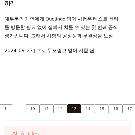
까?
대부분의 개인에게 Duolingo 영어 시험은 테스트 센터
를 방문할 필요 없이 집에서 치를 수 있는 첫 번째 공식
평가입니다. 그래서 시험의 공정성과 무결성을 보장하
기 위해 이 새로운 형식은 전통적인 평가와 비교하여
2024-09-27 | 프로 두오링고 영어 시험 팁
독특한 규칙과 요건이 있습니다. 이 블로그 게시물은
당신의 Duolingo 영어 시험이 인증되지 않을 수 있는
이유를 설명합니다.일반적인 실수와 귀하의 시험 점수
가 성공적으로 인증될 수 있도록 하기 위한 실행 가능
한 단계도 탐색해 보십시오. 규칙을 실수로 위반한 경
우, 아래에 Duolingo에서 발표한 공식 영어 시험에
1
...
10
11
12
13
14
15
16
17
All Articles