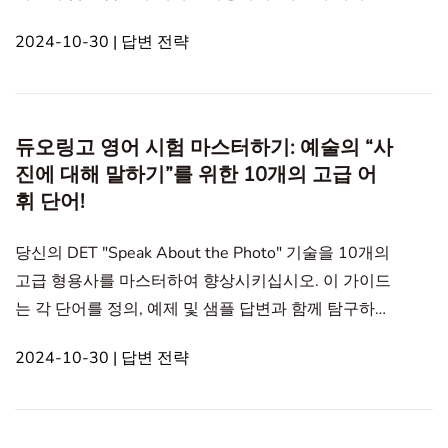
하기” 응답을 빛나게 하세요. 사진에 대해 말하기 사람
2024-10-30 | 답변 전략
의 초상화 교통수단 예술 거리 장면과 건축 자연 풍경
사건과 모임 플로라와 파우나 음식 실내 물체 In this
article1. 거리 장면과 건축을 묘사하기 위한 DET 고급
형용사거리 장면과 건축을 묘사하기 위한 DET 고급
듀오링고 영어 시험 마스터하기: 예술의 “사
형용사 1. Vibrant 정의: 에너지와
진에 대해 말하기”를 위한 10개의 고급 어
휘 단어!
당신의 DET "Speak About the Photo" 기술을 10개의
고급 형용사를 마스터하여 향상시키십시오. 이 가이드
는 각 단어를 정의, 예제 및 샘플 답변과 함께 탐구하여
점수를 향상시키기 위한 효과적인 설명을 만드는 데
2024-10-30 | 답변 전략
도움을 줍니다. Speak About the Photo 사람의 초상
화 교통수단 예술 거리 풍경과 건축 자연 경관 이벤트
와 모임 식물과 동물 실내 물체 In this article1. 듀올링