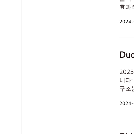
효과적
이상적
2024-
어 시
한 도
Du
202
니다:
구조는 여러 
$118 (
2024-
$39 요금 
Prac