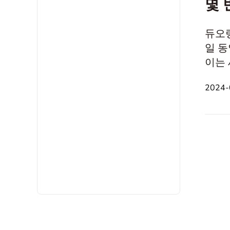
몇 
듀오링
일 동
이는 
로, 
2024-
로 활
있나요