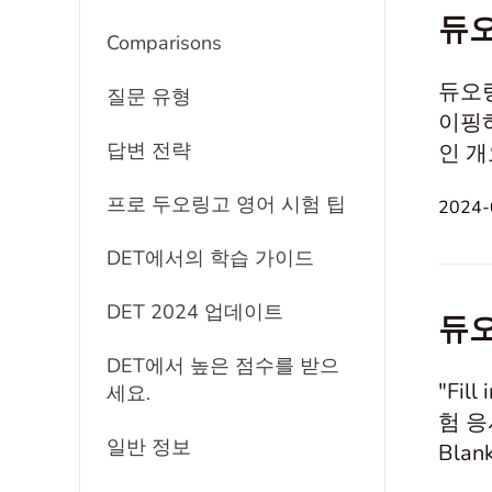
듀오
Comparisons
듀오링
질문 유형
이핑하
답변 전략
인 개요
질문 형
프로 두오링고 영어 시험 팁
2024-
해하기
DET에서의 학습 가이드
DET 2024 업데이트
듀오
DET에서 높은 점수를 받으
"Fi
세요.
험 응
일반 정보
Bla
공합니다