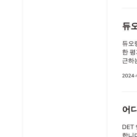
듀오
듀오링
한 평
근하는 
유형 및
2024-
은 더
어디
DET
합니다