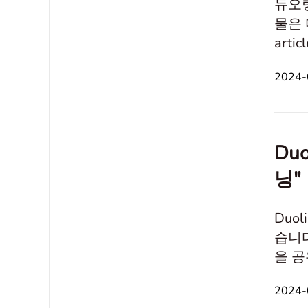
듀오링
물은 다
arti
Inte
2024-
분으
Duo
닝"
Duol
습니다
을 공유
Summ
2024-
"Inte