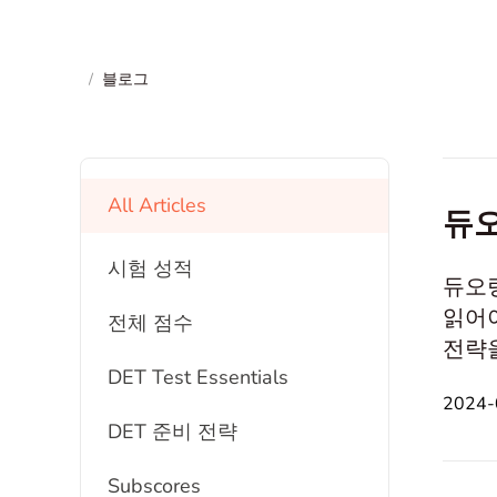
/
블로그
All Articles
듀오
시험 성적
듀오링
읽어야
전체 점수
전략을 
DET Test Essentials
Alo
2024-
개별 
DET 준비 전략
어야 
Subscores