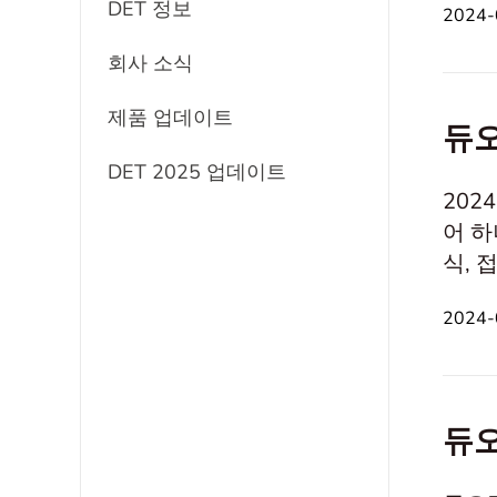
DET 정보
2024-
Blan
회사 소식
제품 업데이트
듀오
DET 2025 업데이트
202
어 하
식, 접근
택하기
2024-
에 표
형식이
듀오