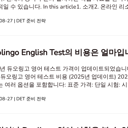
일 수 있습니다. In this article1. 소개2. 온라
인 장소5. 모의 시험을 위한 전략6. 학습 계획 개
08-27 | DET 준비 전략
험(DET)은 비원어민들이 학업 또는 전문적인 목적
구가 되었습니다. 그 중요성은 많은
olingo English Test의 비용은 얼마
5년 듀오링고 영어 테스트 가격이 업데이트되었습니다
 듀오링고 영어 테스트 비용 (2025년 업데이트) 20
옵션을 포함합니다: 표준 가격: 단일 시험: 시험당 미화 $70 2회 시험 패키지: 총
시험당 $59) - "최고의 가성비"로 표시됨 빠른 성적 결과 서비스: 12시간 내 결과: 추가
08-27 | DET 준비 전략
2일 내 결과: 무료 (표준 배송) 특별 파트너십 할인:공식 DET 파트너로서, DET
tice는