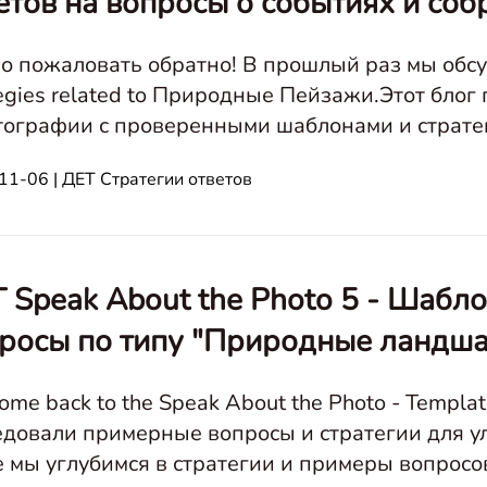
етов на вопросы о событиях и соб
о пожаловать обратно! В прошлый раз мы обс
tegies related to Природные Пейзажи.Этот блог
тографии с проверенными шаблонами и стратег
едоточено на мероприятиях и собраниях, предо
11-06 | ДЕТ Стратегии ответов
 Speak About the Photo 5 - Шабло
росы по типу "Природные ландша
me back to the Speak About the Photo - Template
едовали примерные вопросы и стратегии для у
е мы углубимся в стратегии и примеры вопрос