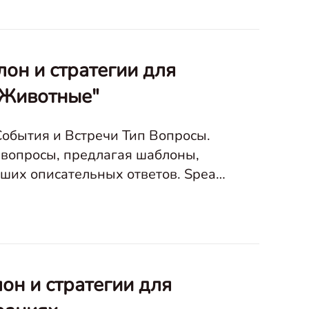
н и стратегии для
и Животные"
обытия и Встречи Тип Вопросы.
 вопросы, предлагая шаблоны,
описательных ответов. Speak
About the Photo Портреты плюди Трансportation Арт Сдеревян
он и стратегии для