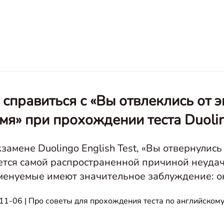
 справиться с «Вы отвлеклись от 
мя» при прохождении теста Duolin
кзамене Duolingo English Test, «Вы отвернулис
ется самой распространенной причиной неуда
менуемые имеют значительное заблуждение: он
яд на экране компьютера, они не встретят с л
11-06 | Про советы для прохождения теста по английскому