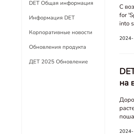
DET Общая информация
С во
for '
Информация DET
into 
***А
Корпоративные новости
2024-
Обновления продукта
ДЕТ 2025 Обновление
DET
на 
Доро
раст
поша
2024-