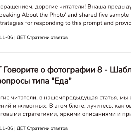
звращением, дорогие читатели! Внаша предыдущ
Speaking About the Photo' and shared five sample
strategies for responding to this prompt and prov
втор изображения:**Визуальные элементы в эт
11-06 | ДЕТ Стратегии ответов
 Говорите о фотографии 8 - Шабл
вопросы типа "Еда"
гие читатели, в нашемпредыдущая статья, мы 
ений и животных. В этом блоге, лучитесь, к
говыми стратегиями, яркими описаниями и пр
свои навыки ответа на фото. Speak Ab
11-06 | ДЕТ Стратегии ответов