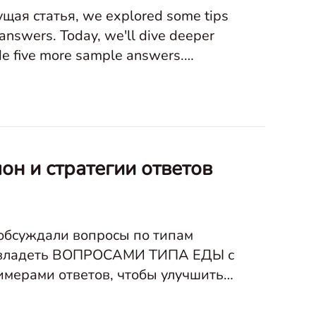
ая статья, we explored some tips
 answers. Today, we'll dive deeper
ide five more sample answers.
он и стратегии ответов
обсуждали вопросы по типам
ак овладеть ВОПРОСАМИ ТИПА ЕДЫ с
имерами ответов, чтобы улучшить
out the Photo Ппортреты плюди