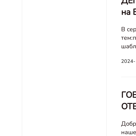
ДЕП
на 
В се
тем:
шаблон
2024-
ГО
ОТ
Добр
наше