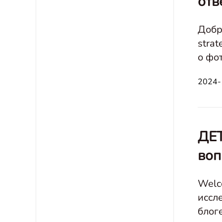
отв
Добр
stra
о фо
соср
2024-
ДЕТ
воп
Welco
иссл
блог