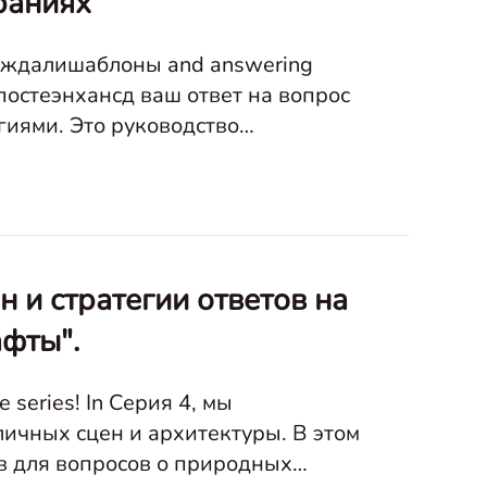
раниях
уждалишаблоны and answering
 постеэнхансд ваш ответ на вопрос
иями. Это руководство
ставляя четкие примеры, чт
н и стратегии ответов на
фты".
 series! In Серия 4, мы
личных сцен и архитектуры. В этом
ов для вопросов о природных