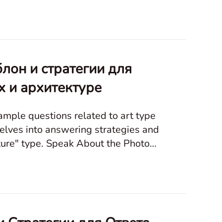
ландшафтах. Speak About the Photo Портреты ofплюди Транспортat
лон и стратегии для
х и архитектуре
ple questions related to art type
elves into answering strategies and
bout the Photo