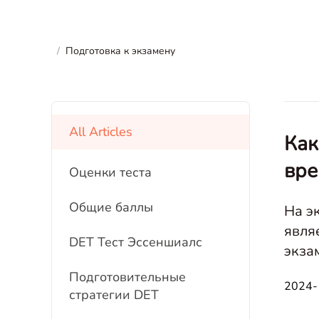
/
Подготовка к экзамену
All Articles
Как
вре
Оценки теста
Общие баллы
На э
явля
DET Тест Эссеншиалс
экза
взгл
Подготовительные
2024-
стратегии DET