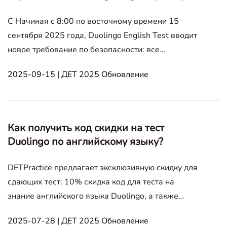
C Начиная с 8:00 по восточному времени 15
сентября 2025 года, Duolingo English Test вводит
новое требование по безопасности: все
участники экзамена должны использовать свой
2025-09-15 | ДЕТ 2025 Обновление
мобильный телефон для сканирования комнаты
перед началом теста. Это обновление усиливает
целостность Duolingo English Test и га
Как получить код скидки на тест
Duolingo по английскому языку?
DETPractice предлагает эксклюзивную скидку для
сдающих тест: 10% скидка код для теста на
знание английского языка Duolingo, а также
официальная служба ускоренной отчетности
2025-07-28 | ДЕТ 2025 Обновление
результатов Duolingo в течение 24 часов —