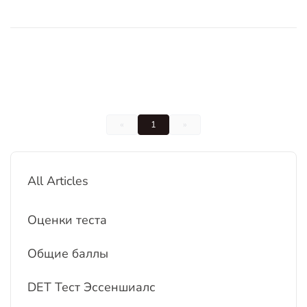
типы вопросов и критерии оценки остались без
изменений. Независимо от того, являетес
«
1
»
All Articles
Оценки теста
Общие баллы
DET Тест Эссеншиалс