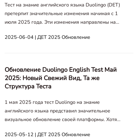
Тест на знание английского языка Duolingo (DET)
претерпит значительные изменения начиная с 1
июля 2025 года. Эти изменения направлены на
улучшение подлинности, взаимодействия,
2025-06-04 | ДЕТ 2025 Обновление
эффективности и пользовательского опыта
теста. Эта статья предоставляет всесторонний
обзор всех обновлений, чтобы помочь уча
Обновление Duolingo English Test Май
2025: Новый Свежий Вид, Та же
Структура Теста
1 мая 2025 года тест Duolingo на знание
английского языка представил значительное
визуальное обновление своей платформы. Хотя
общий вид стал более свежим и игривым, формат
2025-05-12 | ДЕТ 2025 Обновление
теста Duolingo на знание английского языка,