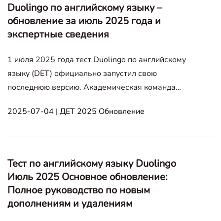
Duolingo по английскому языку –
обновление за июль 2025 года и
экспертные сведения
1 июля 2025 года тест Duolingo по английскому
языку (DET) официально запустил свою
последнюю версию. Академическая команда
DETPractice оперативно отреагировала, участвуя
2025-07-04 | ДЕТ 2025 Обновление
в семи раундах тестирования для глубокого
анализа изменений в вопросах и уровнях
сложности. DETPractice принял участие в семи
тест
Тест по английскому языку Duolingo
Июль 2025 Основное обновление:
Полное руководство по новым
дополнениям и удалениям