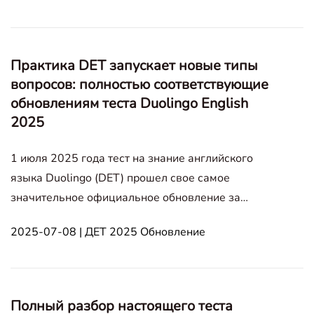
совершенно бесплатно! Процесс прост и
занимает всего три шага. Независимо от того, пр
Практика DET запускает новые типы
вопросов: полностью соответствующие
обновлениям теста Duolingo English
2025
1 июля 2025 года тест на знание английского
языка Duolingo (DET) прошел свое самое
значительное официальное обновление за
последние годы. В этой реформе экзамена тест
2025-07-08 | ДЕТ 2025 Обновление
DET платформа практики стала первой,
запустившей новый модуль практики с
вопросами нового типа 30 июня 2025 года, став
первой онлайн-
Полный разбор настоящего теста