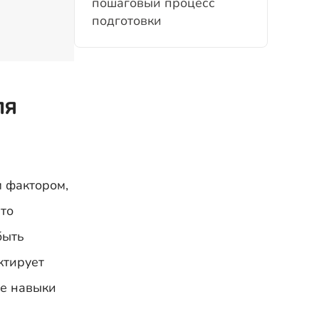
пошаговый процесс
подготовки
ля
 фактором,
сто
быть
ктирует
ые навыки