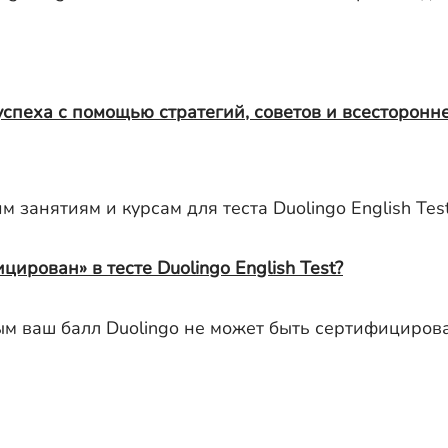
 успеха с помощью стратегий, советов и всесторонн
 занятиям и курсам для теста Duolingo English Test
цирован» в тесте Duolingo English Test?
ым ваш балл Duolingo не может быть сертифицирова