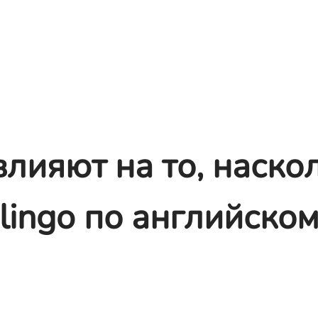
лияют на то, наско
lingo по английско