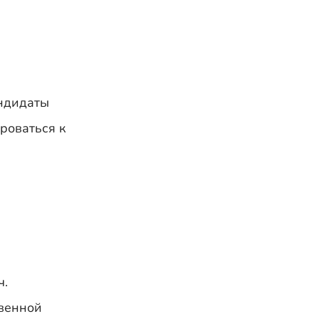
андидаты
роваться к
ч.
твенной