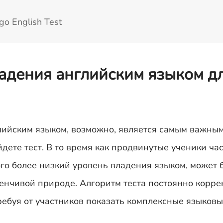
go English Test
адения английским языком д
ийским языком, возможно, является самым важным
ете тест. В то время как продвинутые ученики ча
кого более низкий уровень владения языком, может 
менчивой природе. Алгоритм теста постоянно корре
требуя от участников показать комплексные языков