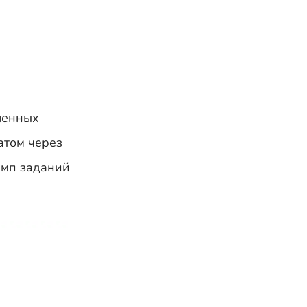
ленных
атом через
емп заданий