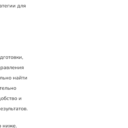
атегии для
дготовки,
правления
ально найти
ительно
добство и
езультатов.
о ниже.