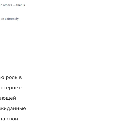
ю роль в
интернет-
жающей
еожиданные
на свои