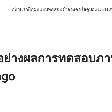
หน้าแรก
ฝึกฝน
แบบทดสอบจำลอง
คอร์ส
คูปอง DET
แพ
วอย่างผลการทดสอบภ
ngo