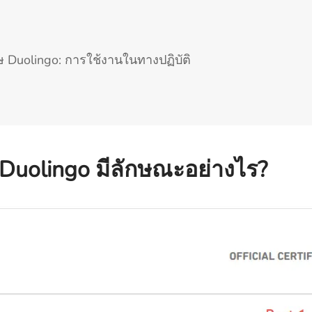
 Duolingo: การใช้งานในทางปฏิบัติ
uolingo มีลักษณะอย่างไร?