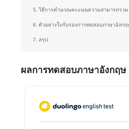
5. วิธีการคำนวณคะแนนความสามารถรวม
6. ตัวอย่างใบรับรองการทดสอบภาษาอังกฤษ
7. สรุป
ผลการทดสอบภาษาอังกฤษ D