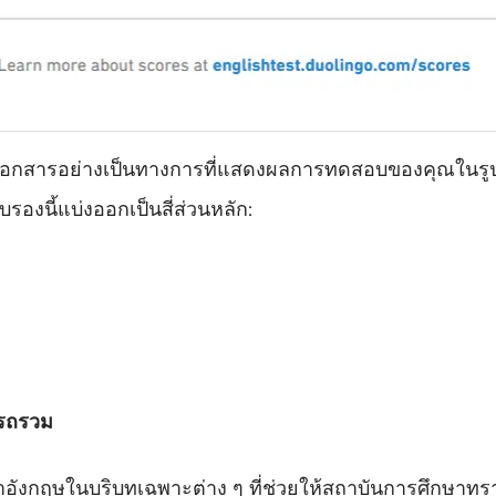
เอกสารอย่างเป็นทางการที่แสดงผลการทดสอบของคุณในรูป
องนี้แบ่งออกเป็นสี่ส่วนหลัก:
รถรวม
ภาษาอังกฤษในบริบทเฉพาะต่าง ๆ ที่ช่วยให้สถาบันการศึกษาท