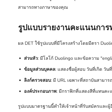
สามารถทางภาษาของคุณ
รูปแบบรายงานคะแนนการท
ผล DET ใช้รูปแบบที่มีโครงสร้างโดยมีตรา Duoli
ส่วนหัว
: มีโลโก้ Duolingo และข้อความ "engl
ข้อมูลส่วนบุคคล
: แสดงชื่อผู้สอบ วันที่เกิด 
ลิงก์ตรวจสอบ
: มี URL เฉพาะที่สถาบันสาม
องค์ประกอบภาพ
: มีกราฟิกที่แสดงสีที่แทนค
รูปแบบมาตรฐานนี้ทำให้เจ้าหน้าที่รับสมัครและผ