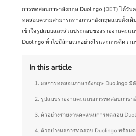
การทดสอบภาษาอังกฤษ Duolingo (DET) ได้รับความ
ทดสอบความสามารถทางภาษาอังกฤษแบบดั้งเดิม 
เข้าใจรูปแบบและส่วนประกอบของรายงานคะแนนเ
Duolingo ทั่วไปมีลักษณะอย่างไรและการตีความข้อ
In this article
1. ผลการทดสอบภาษาอังกฤษ Duolingo มีล
2. รูปแบบรายงานคะแนนการทดสอบภาษาอั
3. ตัวอย่างรายงานคะแนนการทดสอบ Duoli
4. ตัวอย่างผลการทดสอบ Duolingo พร้อ