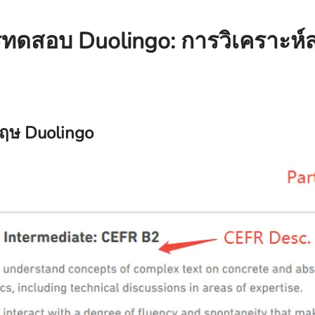
ดสอบ Duolingo: การวิเคราะห์ส
ฤษ Duolingo