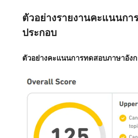
ตัวอย่างรายงานคะแนนการท
ประกอบ
ตัวอย่างคะแนนการทดสอบภาษาอังก