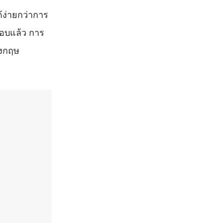
้ง่ายกว่าการ
อบแล้ว การ
ังกฤษ