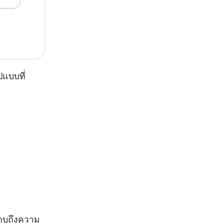
แบบที่
ราบถึงความ