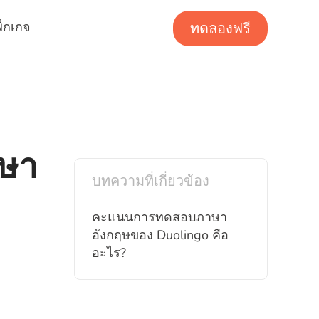
็กเกจ
ทดลองฟรี
าษา
บทความที่เกี่ยวข้อง
คะแนนการทดสอบภาษา
อังกฤษของ Duolingo คือ
อะไร?