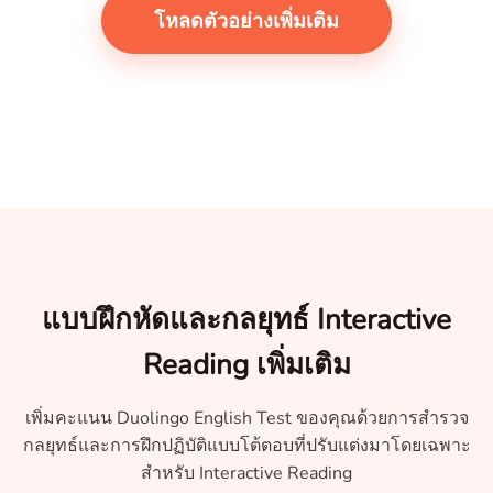
โหลดตัวอย่างเพิ่มเติม
แบบฝึกหัดและกลยุทธ์ Interactive
Reading เพิ่มเติม
เพิ่มคะแนน Duolingo English Test ของคุณด้วยการสำรวจ
กลยุทธ์และการฝึกปฏิบัติแบบโต้ตอบที่ปรับแต่งมาโดยเฉพาะ
สำหรับ Interactive Reading