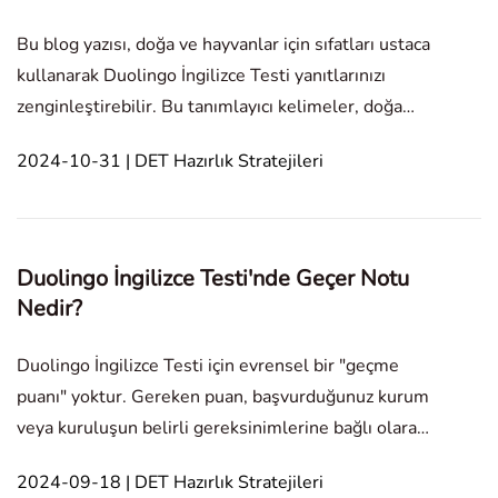
Bu blog yazısı, doğa ve hayvanlar için sıfatları ustaca
kullanarak Duolingo İngilizce Testi yanıtlarınızı
zenginleştirebilir. Bu tanımlayıcı kelimeler, doğa
manzaralarını canlandırmaya yardımcı olur. Fotoğraf
2024-10-31 | DET Hazırlık Stratejileri
Hakkında Konuşun İnsanların Portreleri Ulaşım
Sanat Sokak Sahnesi ve Mimarlık
Duolingo İngilizce Testi'nde Geçer Notu
Nedir?
Duolingo İngilizce Testi için evrensel bir "geçme
puanı" yoktur. Gereken puan, başvurduğunuz kurum
veya kuruluşun belirli gereksinimlerine bağlı olarak
değişir. Genellikle, 110 üzerindeki puanlar iyi olarak
2024-09-18 | DET Hazırlık Stratejileri
kabul edilirken, 120 üzerindeki puanlar mükemmel