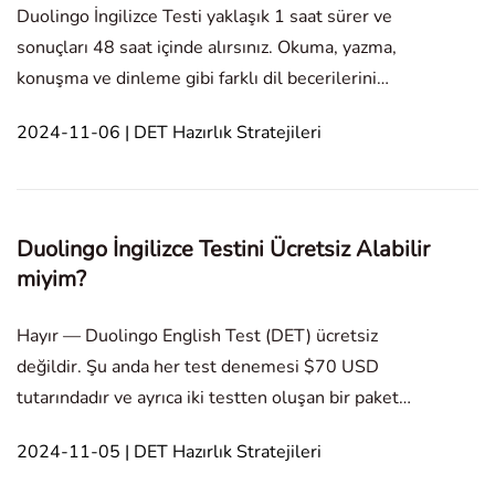
Duolingo İngilizce Testi yaklaşık 1 saat sürer ve
sonuçları 48 saat içinde alırsınız. Okuma, yazma,
konuşma ve dinleme gibi farklı dil becerilerini
değerlendiren çeşitli bölümler içerir. Test esnek
2024-11-06 | DET Hazırlık Stratejileri
olacak şekilde tasarlanmıştır ve istediğiniz zaman
çevrimiçi olarak alınabilir. In this article1. Duol
Duolingo İngilizce Testini Ücretsiz Alabilir
miyim?
Hayır — Duolingo English Test (DET) ücretsiz
değildir. Şu anda her test denemesi $70 USD
tutarındadır ve ayrıca iki testten oluşan bir paket
$118 USD'dir. Daha hızlı sonuç almak isterseniz,
2024-11-05 | DET Hazırlık Stratejileri
sonuçlarınızı standart 48 saat yerine 12 saat içinde
teslim eden hızlı servis için $39 USD ödeyebilirsiniz.