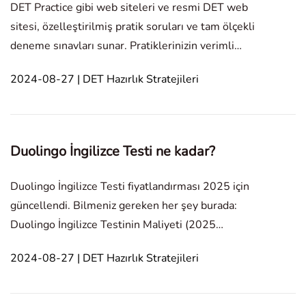
DET Practice gibi web siteleri ve resmi DET web
sitesi, özelleştirilmiş pratik soruları ve tam ölçekli
deneme sınavları sunar. Pratiklerinizin verimli
olması için mevcut yeterlilik seviyenizle uyumlu
2024-08-27 | DET Hazırlık Stratejileri
çalışma materyalleri seçmek hayati önem taşır. In
this article1. Giriş2. Çevrimiçi Kaynaklar3. Sosya
Duolingo İngilizce Testi ne kadar?
Duolingo İngilizce Testi fiyatlandırması 2025 için
güncellendi. Bilmeniz gereken her şey burada:
Duolingo İngilizce Testinin Maliyeti (2025
Güncellemesi) Duolingo İngilizce Testi (DET) için
2024-08-27 | DET Hazırlık Stratejileri
2025 fiyatlandırma yapısı birkaç seçenek içeriyor:
Standart Fiyatlandırma: Tek test: Test başına 70
ABD Dolar