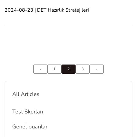
amaçlar için İngilizce yeterliliğini göstermek
2024-08-23 | DET Hazırlık Stratejileri
isteyenler için popüler bir seçenek haline gelmiştir.
Bu makale, testin içeriği ve yapısı hakkın
«
1
2
3
»
All Articles
Test Skorları
Genel puanlar