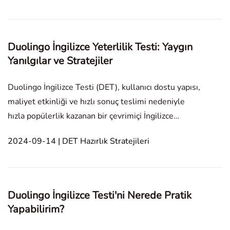
olarak değerlendirilmektedir. In this articl
Duolingo İngilizce Yeterlilik Testi: Yaygın
Yanılgılar ve Stratejiler
Duolingo İngilizce Testi (DET), kullanıcı dostu yapısı,
maliyet etkinliği ve hızlı sonuç teslimi nedeniyle
hızla popülerlik kazanan bir çevrimiçi İngilizce
yeterlilik değerlendirmesidir. Ancak, bu formata yeni
2024-09-14 | DET Hazırlık Stratejileri
olan test katılımcıları bazı yanılgılarla
karşılaşabilirler. Sınavda başarılı olmak için b
Duolingo İngilizce Testi'ni Nerede Pratik
Yapabilirim?