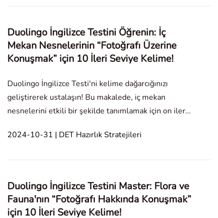
Bu
Duolingo İngilizce Testini Öğrenin: İç
Mekan Nesnelerinin “Fotoğrafı Üzerine
Konuşmak” için 10 İleri Seviye Kelime!
Duolingo İngilizce Testi'ni kelime dağarcığınızı
geliştirerek ustalaşın! Bu makalede, iç mekan
nesnelerini etkili bir şekilde tanımlamak için on ileri
düzey kelime bulunmaktadır; bu da "Fotoğraf
2024-10-31 | DET Hazırlık Stratejileri
Hakkında Konuş" bölümündeki performansınızı
artırmanıza yardımcı olacaktır. Her kelime, anlamı ve
örneği
Duolingo İngilizce Testini Master: Flora ve
Fauna'nın “Fotoğrafı Hakkında Konuşmak”
için 10 İleri Seviye Kelime!