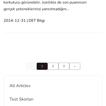
korkutucu görünebilir, özellikle de son puanınızın
gerçek yeteneklerinizi yansıtmadığını
düşünüyorsanız. Ancak, Duolingo Testi için İngilizce,
2024-12-31 | DET Bilgi
ikinci bir deneme veya hatta birden fazla yeniden
sınav, İngilizce becerilerinizi daha etkili bir şekild
«
1
2
3
»
All Articles
Test Skorları