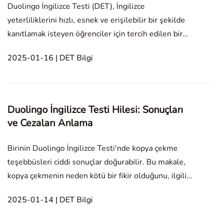
Duolingo İngilizce Testi (DET), İngilizce
yeterliliklerini hızlı, esnek ve erişilebilir bir şekilde
kanıtlamak isteyen öğrenciler için tercih edilen bir
seçenek haline geldi. DET'den yüksek bir puan elde
2025-01-16 | DET Bilgi
etmek için iyi yapılandırılmış bir hazırlık stratejisi
şarttır. İşte Duolingo İngilizce Testi'nd
Duolingo İngilizce Testi Hilesi: Sonuçları
ve Cezaları Anlama
Birinin Duolingo İngilizce Testi'nde kopya çekme
teşebbüsleri ciddi sonuçlar doğurabilir. Bu makale,
kopya çekmenin neden kötü bir fikir olduğunu, ilgili
cezaları ve akademik dürüstlüğü korumanın neden
2025-01-14 | DET Bilgi
önemli olduğunu incelemektedir. In this article1.
İnsanlar Neden Duolingo İngilizce Testi'nde Kopy