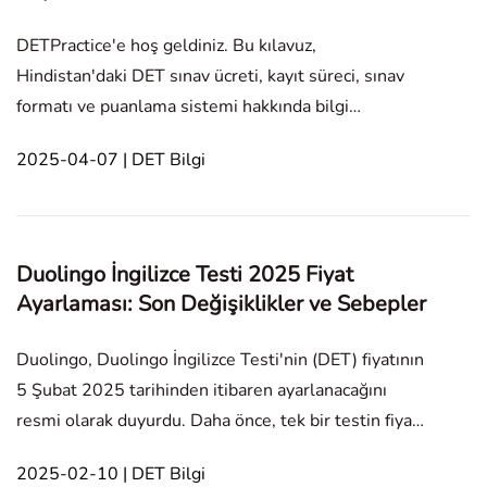
DETPractice'e hoş geldiniz. Bu kılavuz,
Hindistan'daki DET sınav ücreti, kayıt süreci, sınav
formatı ve puanlama sistemi hakkında bilgi
vermektedir. Ayrıca, test alıcılarının puanlarını etkin
2025-04-07 | DET Bilgi
bir şekilde artırmalarına yardımcı olacak en iyi
hazırlık kaynaklarını içermektedir, örneğin DET
Practice. N
Duolingo İngilizce Testi 2025 Fiyat
Ayarlaması: Son Değişiklikler ve Sebepler
Duolingo, Duolingo İngilizce Testi'nin (DET) fiyatının
5 Şubat 2025 tarihinden itibaren ayarlanacağını
resmi olarak duyurdu. Daha önce, tek bir testin fiyatı
65 $ iken, iki testi birlikte satın almanın fiyatı 110
2025-02-10 | DET Bilgi
$'dı. Ayarlamadan sonra, tek bir testin fiyatı 70 $'ya