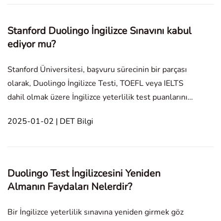
Stanford Duolingo İngilizce Sınavını kabul
ediyor mu?
Stanford Üniversitesi, başvuru sürecinin bir parçası
olarak, Duolingo İngilizce Testi, TOEFL veya IELTS
dahil olmak üzere İngilizce yeterlilik test puanlarının
sunulmasını istememektedir. Ancak, başvuru
2025-01-02 | DET Bilgi
sahipleri, İngilizce yeterliliklerini gösterdiğine
inandıkları takdirde bu puanları sunmayı terci
Duolingo Test İngilizcesini Yeniden
Almanın Faydaları Nelerdir?
Bir İngilizce yeterlilik sınavına yeniden girmek göz