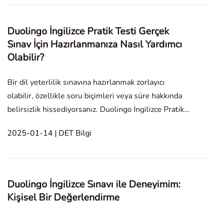
Duolingo İngilizce Pratik Testi Gerçek
Sınav İçin Hazırlanmanıza Nasıl Yardımcı
Olabilir?
Bir dil yeterlilik sınavına hazırlanmak zorlayıcı
olabilir, özellikle soru biçimleri veya süre hakkında
belirsizlik hissediyorsanız. Duolingo İngilizce Pratik
Testi (DET), gerçek sınava hazırlanmanın pratik bir
2025-01-14 | DET Bilgi
yolunu sunar. İşte pratik testini çalışma rutininize
dahil etmenin size nasıl başarı geti
Duolingo İngilizce Sınavı ile Deneyimim:
Kişisel Bir Değerlendirme