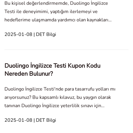
Bu kişisel değerlendirmemde, Duolingo İngilizce
Testi ile deneyimimi, yaptığım ilerlemeyi ve
hedeflerime ulaşmamda yardımcı olan kaynakları
paylaşacağım. İlk denememde 110 puan aldım, bu
2025-01-08 | DET Bilgi
güzel bir başlangıçtı ama hedeflediğim üniversiteler
için yeterli değildi. Puan dağılımı dinleme ve okuma
beceri
Duolingo İngilizce Testi Kupon Kodu
Nereden Bulunur?
Duolingo İngilizce Testi'nde para tasarrufu yolları mı
arıyorsunuz? Bu kapsamlı kılavuz, bu yaygın olarak
tanınan Duolingo İngilizce yeterlilik sınavı için
indirim kodlarını bulmanın ve kullanmanın en iyi
2025-01-08 | DET Bilgi
yöntemlerini ortaya koyuyor. In this article1.
Duolingo İngilizce Testi Kupon Kodunu Nerede Bul