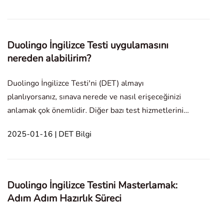
yükselecek ve iki test paketinin
Duolingo İngilizce Testi uygulamasını
nereden alabilirim?
Duolingo İngilizce Testi'ni (DET) almayı
planlıyorsanız, sınava nerede ve nasıl erişeceğinizi
anlamak çok önemlidir. Diğer bazı test hizmetlerinin
aksine, Duolingo İngilizce Testi'ni telefon veya
2025-01-16 | DET Bilgi
tablet üzerinden almanızı sağlayan bir mobil
uygulaması bulunmamaktadır. Bunun yerine, DET,
tüm sınav de
Duolingo İngilizce Testini Masterlamak:
Adım Adım Hazırlık Süreci