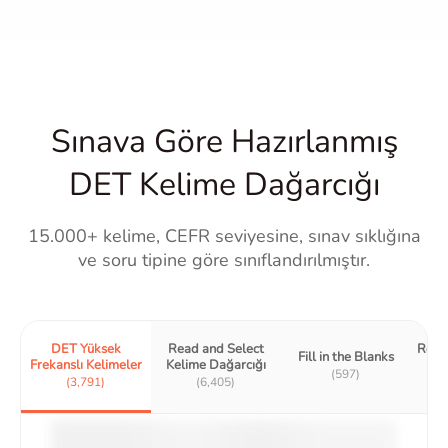
Sınava Göre Hazırlanmış
DET Kelime Dağarcığı
15.000+ kelime, CEFR seviyesine, sınav sıklığına
ve soru tipine göre sınıflandırılmıştır.
DET Yüksek
Read and Select
Read
Fill in the Blanks
Frekanslı Kelimeler
Kelime Dağarcığı
Kel
(597)
(3,791)
(6,405)