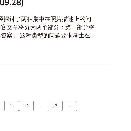
9.28)
已经探讨了两种集中在照片描述上的问
的博客文章将分为两个部分：第一部分将
答案。 这种类型的问题要求考生在五
df7b8db17df4825069b6a2e987.png"
question type."
11
12
...
17
»