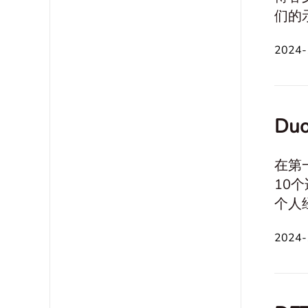
们的示例。 Writing Sample 个人经历 Cul
德 科技 关系和沟通 职业与财务 旅行和休闲活动 身体和心理健康 创造力和想象力 问题与决策
2024
Du
在第
10个
个人经历 Culture and Society 假设情况 历史
财务 旅游和休闲活动 身心健康 创造力和想象力 问题与决策制定 信仰与价值观 自然环境保护
2024