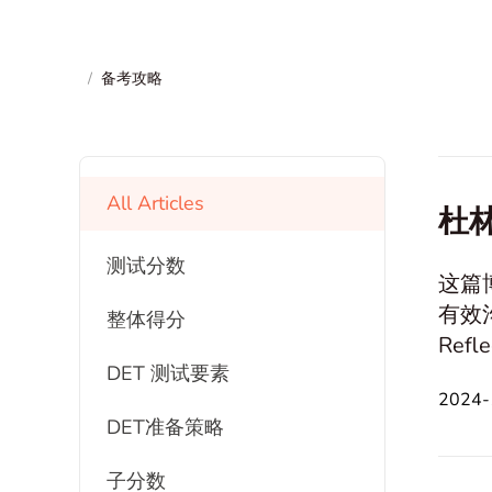
/
备考攻略
All Articles
杜
测试分数
这篇
有效沟通。 Writing Sample 个人经历 Culture 
整体得分
Reflection 伦理与道德 Technology 
DET 测试要素
造力和想象力 问题与决策制定 信仰与
2024
this
DET准备策略
子分数