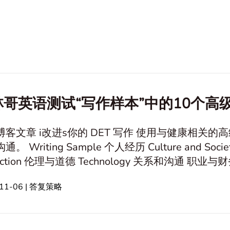
林哥英语测试“写作样本”中的10个
博客文章 i改进s你的 DET 写作 使用与健康相关
and Society 假设情况 Historical and Cultural
关系和沟通 职业与财务 旅行和休闲活动 身体和心理健康 创
价值观 自然环境保护 心理学与情感 友谊 教育与学习 In
-11-06 | 答复策略
 article1. 高级词汇列