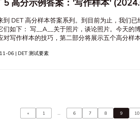
T 5 高分示例答案：'写作样本' (2024.0
来到 DET 高分样本答案系列。到目前为止，我们
它们如下： 写__A__关于照片，谈论照片。今天
应对写作样本的技巧，第二部分将展示五个高分样本
内对给定的主题进行书面描述。 <img
-11-06 | DET 测试要素
"https://cdn.detpractice.com/20240928/c94f9f
A screenshot of an official DET "Writing Sample" 
«
1
...
6
7
8
9
10