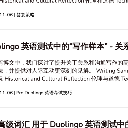
制定 信仰与价值观 自然环境保护 心理学
-11-06 | 答复策略
与情感 友谊 教育与学习 In this a
olingo 英语测试中的“写作样本” -
篇博文中，我们探讨了提升关于关系和沟通写作的
对人际互动更深刻的见解。 Writing Sample 个人经历 Culture and Society 假
ogy 关系与沟通 职业和财务 旅行
与决策制定 信仰与价值观 自然环境保护 心理学与情
11-06 | Pro Duolingo 英语考试技巧
感 友谊 教育与学习 In this article1.
 高级词汇 用于 Duolingo 英语测试中