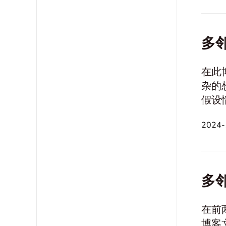
多邻
在此
杂的想法，并为
假设情况 Historical and Cultural Reflecti
闲活动 身心健康 创造力和想象力 问题与决策制定 信仰和价值观 自
2024
多邻
在前
博客