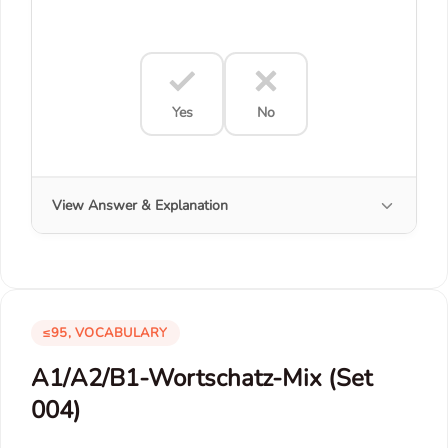
Yes
No
View Answer & Explanation
≤95, VOCABULARY
A1/A2/B1-Wortschatz-Mix (Set
004)