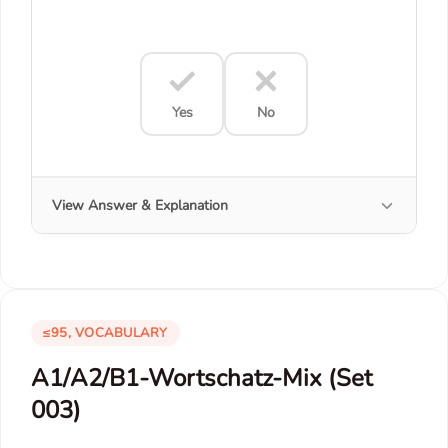
Yes
No
View Answer & Explanation
≤95, VOCABULARY
A1/A2/B1-Wortschatz-Mix (Set
003)