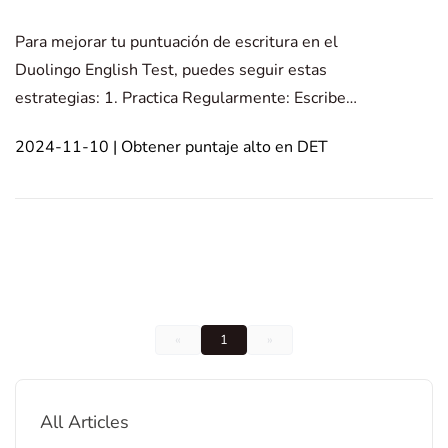
Para mejorar tu puntuación de escritura en el
Duolingo English Test, puedes seguir estas
estrategias: 1. Practica Regularmente: Escribe
diariamente en inglés para mejorar tu fluidez y
2024-11-10 | Obtener puntaje alto en DET
coherencia. Mantén un diario o blog para practicar
expresar tus pensamientos. 2. Amplía tu
vocabulario: Aprende nuev
«
1
»
All Articles