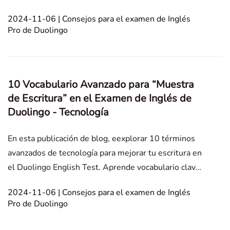
ideas complejas y proporcionar una comprensión
2024-11-06 | Consejos para el examen de Inglés
más profunda de las dinámicas interpersonales.
Pro de Duolingo
Writing Sample Experiencia Personal Culture
10 Vocabulario Avanzado para “Muestra
de Escritura” en el Examen de Inglés de
Duolingo - Tecnología
En esta publicación de blog, eexplorar 10 términos
avanzados de tecnología para mejorar tu escritura en
el Duolingo English Test. Aprende vocabulario clave
y consejos para articular ideas tecnológicas
2024-11-06 | Consejos para el examen de Inglés
complejas de manera efectiva en tus ensayos.
Pro de Duolingo
Writing Sample Experiencia Personal Culture and