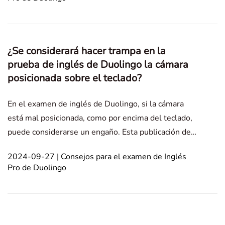
este examen. A continuación, veamos algunas
¿Se considerará hacer trampa en la
prueba de inglés de Duolingo la cámara
posicionada sobre el teclado?
En el examen de inglés de Duolingo, si la cámara
está mal posicionada, como por encima del teclado,
puede considerarse un engaño. Esta publicación de
blog explica las posiciones de cámara inapropiadas y
2024-09-27 | Consejos para el examen de Inglés
apropiadas, ayudando a los candidatos a tener éxito.
Pro de Duolingo
In this article1. Posición de cámara inaprop