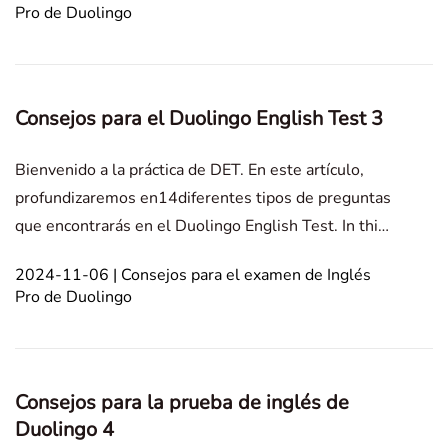
Pro de Duolingo
habilidades medidas por el Duolingo English Test,
describir los tipo
Consejos para el Duolingo English Test 3
Bienvenido a la práctica de DET. En este artículo,
profundizaremos en14diferentes tipos de preguntas
que encontrarás en el Duolingo English Test. In this
article1. Question Type 1: Interactive Listening2.
2024-11-06 | Consejos para el examen de Inglés
Interactive listening includes two parts, which are
Pro de Duolingo
'Listen and Respond' and 'Summarize the Con
Consejos para la prueba de inglés de
Duolingo 4