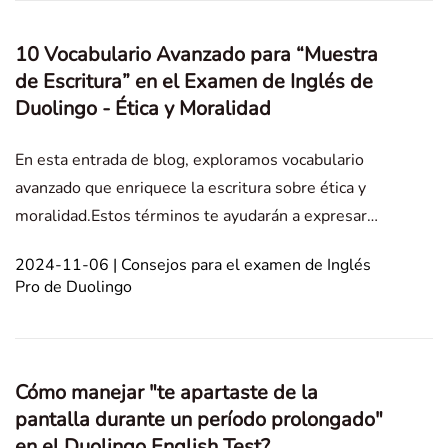
10 Vocabulario Avanzado para “Muestra
de Escritura” en el Examen de Inglés de
Duolingo - Ética y Moralidad
En esta entrada de blog, exploramos vocabulario
avanzado que enriquece la escritura sobre ética y
moralidad.Estos términos te ayudarán a expresar
ideas complejas y ofrecer perspectivas más
2024-11-06 | Consejos para el examen de Inglés
profundas en discusiones éticas. Writing Sample
Pro de Duolingo
Experiencia Personal Culture and Society Situación
asu
Cómo manejar "te apartaste de la
pantalla durante un período prolongado"
en el Duolingo English Test?