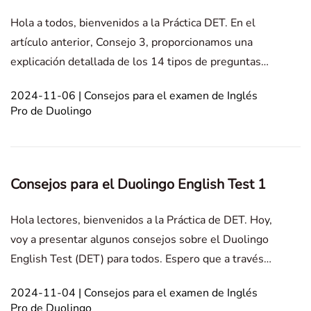
Hola a todos, bienvenidos a la Práctica DET. En el
artículo anterior, Consejo 3, proporcionamos una
explicación detallada de los 14 tipos de preguntas
para el Duolingo English Test 2024. En este
2024-11-06 | Consejos para el examen de Inglés
artículo, explicaré por qué algunas puntuaciones del
Pro de Duolingo
Duolingo English Test no están certificadas y cómo e
Consejos para el Duolingo English Test 1
Hola lectores, bienvenidos a la Práctica de DET. Hoy,
voy a presentar algunos consejos sobre el Duolingo
English Test (DET) para todos. Espero que a través
de estos consejos, todos puedan obtener una mejor
2024-11-04 | Consejos para el examen de Inglés
comprensión del DET y lograr buenos resultados en
Pro de Duolingo