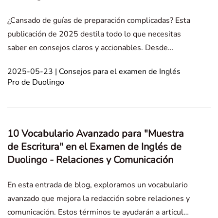
¿Cansado de guías de preparación complicadas? Esta
publicación de 2025 destila todo lo que necesitas
saber en consejos claros y accionables. Desde
trucos que ahorran tiempo hasta estrategias para
2025-05-23 | Consejos para el examen de Inglés
obtener puntajes, este es tu atajo para superar la
Pro de Duolingo
Prueba de Inglés de Duolingo con facilidad. In this a
10 Vocabulario Avanzado para "Muestra
de Escritura" en el Examen de Inglés de
Duolingo - Relaciones y Comunicación
En esta entrada de blog, exploramos un vocabulario
avanzado que mejora la redacción sobre relaciones y
comunicación. Estos términos te ayudarán a articular