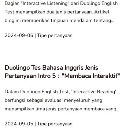
Bagian "Interactive Listening" dari Duolingo English
Test menampilkan dua jenis pertanyaan. Artikel
blog ini memberikan tinjauan mendalam tentang
setiap jenis pertanyaan dan membagikan strategi
2024-09-06 | Tipe pertanyaan
berguna untuk mengerjakannya. In this article1.
Memahami "Interactive Listening" Jenis Pertanyaan
pada DET
Duolingo Tes Bahasa Inggris Jenis
Pertanyaan Intro 5："Membaca Interaktif"
Dalam Duolingo English Test, 'Interactive Reading'
berfungsi sebagai evaluasi menyeluruh yang
menampilkan lima jenis pertanyaan membaca yang
berbeda. Postingan blog ini menawarkan tampilan
2024-09-05 | Tipe pertanyaan
mendalam pada setiap jenis pertanyaan beserta
strategi untuk menghadapinya secara efektif. In this