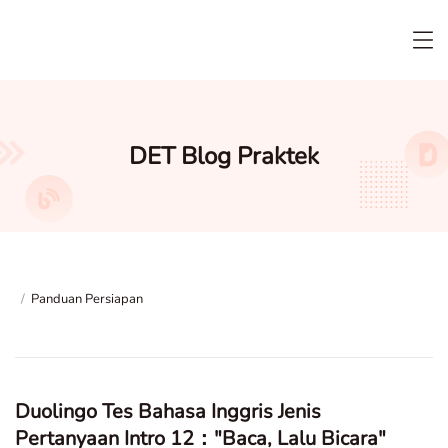
DET Blog Praktek
/
Panduan Persiapan
Duolingo Tes Bahasa Inggris Jenis
Pertanyaan Intro 12："Baca, Lalu Bicara"