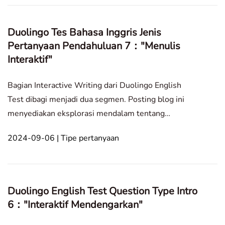
format soal "Read and Select", strategi u
Duolingo Tes Bahasa Inggris Jenis
Pertanyaan Pendahuluan 7："Menulis
Interaktif"
Bagian Interactive Writing dari Duolingo English
Test dibagi menjadi dua segmen. Posting blog ini
menyediakan eksplorasi mendalam tentang
berbagai jenis dan strategi 'Interactive Writing'. In
2024-09-06 | Tipe pertanyaan
this article1. Memahami Jenis Pertanyaan
"Interactive Writing"2. Strategi
MenjawabMemahami Jenis Pertanyaan
Duolingo English Test Question Type Intro
6："Interaktif Mendengarkan"