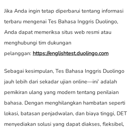
Jika Anda ingin tetap diperbarui tentang informasi
terbaru mengenai Tes Bahasa Inggris Duolingo,
Anda dapat memeriksa situs web resmi atau
menghubungi tim dukungan
pelanggan:
https://englishtest.duolingo.com
Sebagai kesimpulan, Tes Bahasa Inggris Duolingo
jauh lebih dari sekadar ujian online—ini’ adalah
pemikiran ulang yang modern tentang penilaian
bahasa. Dengan menghilangkan hambatan seperti
lokasi, batasan penjadwalan, dan biaya tinggi, DET
menyediakan solusi yang dapat diakses, fleksibel,