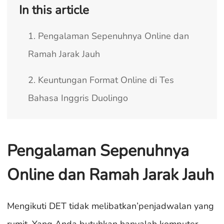
In this article
1. Pengalaman Sepenuhnya Online dan
Ramah Jarak Jauh
2. Keuntungan Format Online di Tes
Bahasa Inggris Duolingo
Pengalaman Sepenuhnya
Online dan Ramah Jarak Jauh
Mengikuti DET tidak melibatkan’penjadwalan yang