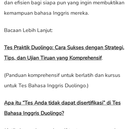
dan efisien bagi siapa pun yang ingin membuktikan
kemampuan bahasa Inggris mereka.
Bacaan Lebih Lanjut:
Tes Praktik Duolingo: Cara Sukses dengan Strategi,
Tips, dan Ujian Tiruan yang Komprehensif
.
(Panduan komprehensif untuk berlatih dan kursus
untuk Tes Bahasa Inggris Duolingo.)
Apa itu “Tes Anda tidak dapat disertifikasi” di Tes
Bahasa Inggris Duolingo?