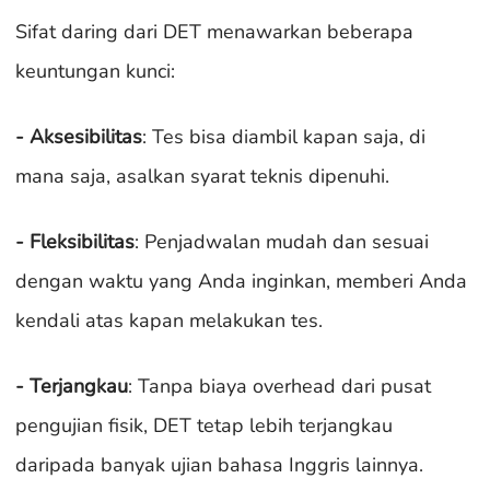
Sifat daring dari DET menawarkan beberapa
keuntungan kunci:
- Aksesibilitas
: Tes bisa diambil kapan saja, di
mana saja, asalkan syarat teknis dipenuhi.
- Fleksibilitas
: Penjadwalan mudah dan sesuai
dengan waktu yang Anda inginkan, memberi Anda
kendali atas kapan melakukan tes.
- Terjangkau
: Tanpa biaya overhead dari pusat
pengujian fisik, DET tetap lebih terjangkau
daripada banyak ujian bahasa Inggris lainnya.