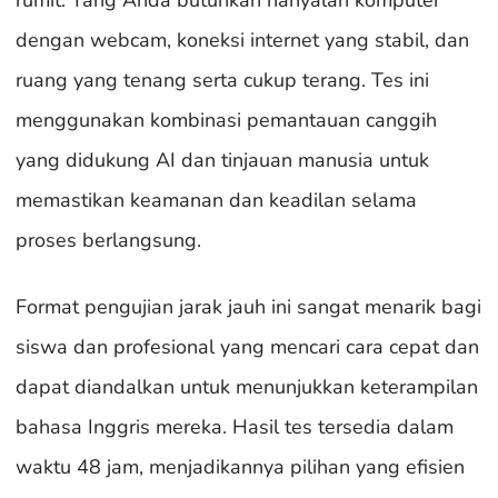
rumit. Yang Anda butuhkan hanyalah komputer
dengan webcam, koneksi internet yang stabil, dan
ruang yang tenang serta cukup terang. Tes ini
menggunakan kombinasi pemantauan canggih
yang didukung AI dan tinjauan manusia untuk
memastikan keamanan dan keadilan selama
proses berlangsung.
Format pengujian jarak jauh ini sangat menarik bagi
siswa dan profesional yang mencari cara cepat dan
dapat diandalkan untuk menunjukkan keterampilan
bahasa Inggris mereka. Hasil tes tersedia dalam
waktu 48 jam, menjadikannya pilihan yang efisien