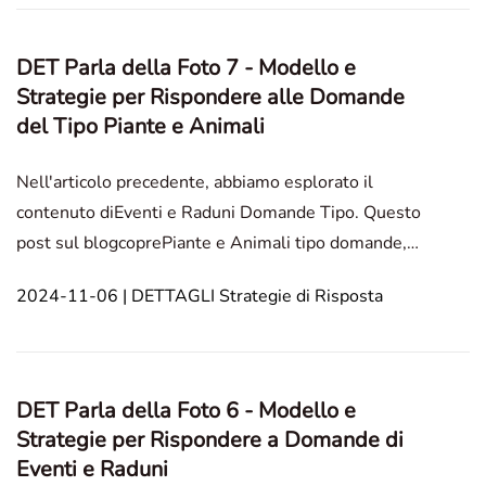
fotogr
DET Parla della Foto 7 - Modello e
Strategie per Rispondere alle Domande
del Tipo Piante e Animali
Nell'articolo precedente, abbiamo esplorato il
contenuto diEventi e Raduni Domande Tipo. Questo
post sul blogcoprePiante e Animali tipo domande,
offrendo modelli, esempi e strategie dettagliate per
2024-11-06 | DETTAGLI Strategie di Risposta
migliorare le tue risposte descrittive. Speak About
the Photo Portratti di ppersone Ttrasporto
DET Parla della Foto 6 - Modello e
Strategie per Rispondere a Domande di
Eventi e Raduni