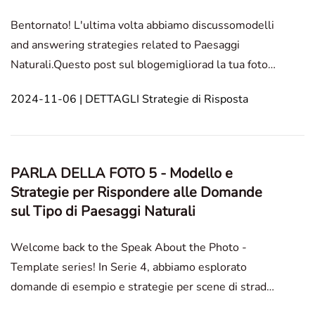
Bentornato! L'ultima volta abbiamo discussomodelli
and answering strategies related to Paesaggi
Naturali.Questo post sul blogemigliorad la tua foto
risponde alle domande con modelli e strategie
2024-11-06 | DETTAGLI Strategie di Risposta
comprovati. Questa guida si concentra su eventi e
raduni, fornendo esempi chiari per aiutarti a creare
ris
PARLA DELLA FOTO 5 - Modello e
Strategie per Rispondere alle Domande
sul Tipo di Paesaggi Naturali
Welcome back to the Speak About the Photo -
Template series! In Serie 4, abbiamo esplorato
domande di esempio e strategie per scene di strada
e architettura. In questo blog, approfondiremo le