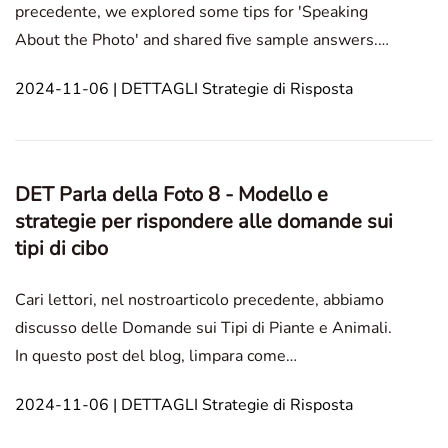
precedente, we explored some tips for 'Speaking
About the Photo' and shared five sample answers.
Today, we'll dive deeper into strategies for
2024-11-06 | DETTAGLI Strategie di Risposta
responding to this prompt and provide five more
sample answers. ***Attribuzione dell'immagine:**I
contenuti vis
DET Parla della Foto 8 - Modello e
strategie per rispondere alle domande sui
tipi di cibo
Cari lettori, nel nostroarticolo precedente, abbiamo
discusso delle Domande sui Tipi di Piante e Animali.
In questo post del blog, limpara come
padroneggiare le domande sul tipo di cibo con
2024-11-06 | DETTAGLI Strategie di Risposta
strategie passo-passo, descrizioni vivide e risposte
campione per migliorare le tue abilità di risposta