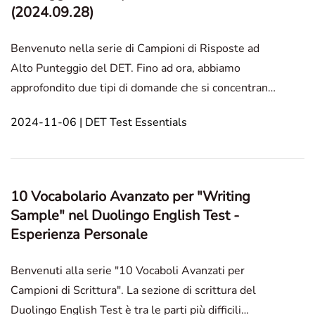
(2024.09.28)
Benvenuto nella serie di Campioni di Risposte ad
Alto Punteggio del DET. Fino ad ora, abbiamo
approfondito due tipi di domande che si concentrano
sulle descrizioni fotografiche.Sono i seguenti: Scrivi
2024-11-06 | DET Test Essentials
A__foto,Parla della Foto.Il post del blog di oggi sarà
diviso in due sezioni: la prima fornirà sugg
10 Vocabolario Avanzato per "Writing
Sample" nel Duolingo English Test -
Esperienza Personale
Benvenuti alla serie "10 Vocaboli Avanzati per
Campioni di Scrittura". La sezione di scrittura del
Duolingo English Test è tra le parti più difficili