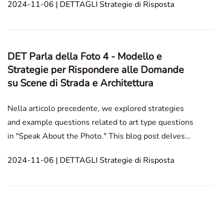
2024-11-06 | DETTAGLI Strategie di Risposta
strategie e le domande di esempio per domande sul
tipo di paesaggi naturali. Speak About the Photo
Pritra
DET Parla della Foto 4 - Modello e
Strategie per Rispondere alle Domande
su Scene di Strada e Architettura
Nella articolo precedente, we explored strategies
and example questions related to art type questions
in "Speak About the Photo." This blog post delves
into answering strategies and example questions
2024-11-06 | DETTAGLI Strategie di Risposta
for the "Street Scenes and Architecture" type. Speak
About the Photo Ritratti di persone Trasp