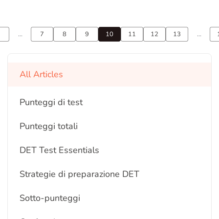
...
7
8
9
10
11
12
13
...
All Articles
Punteggi di test
Punteggi totali
DET Test Essentials
Strategie di preparazione DET
Sotto-punteggi