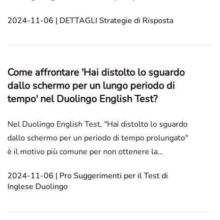
dell'esame. Per ottenere un buon punteggio, i
2024-11-06 | DETTAGLI Strategie di Risposta
partecipanti devono dimostrare una vasta gamma di
vocaboli e una solida padronanza della lingua. Utilizz
Come affrontare 'Hai distolto lo sguardo
dallo schermo per un lungo periodo di
tempo' nel Duolingo English Test?
Nel Duolingo English Test, "Hai distolto lo sguardo
dallo schermo per un periodo di tempo prolungato"
è il motivo più comune per non ottenere la
certificazione. Molti candidati all'esame hanno
2024-11-06 | Pro Suggerimenti per il Test di
un'idea sbagliata significativa: credono che finché
Inglese Duolingo
mantengono lo sguardo sullo schermo del
computer, non i