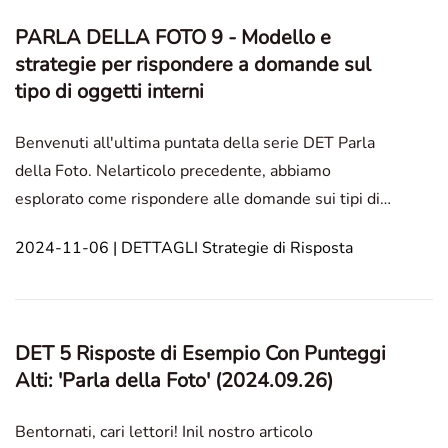
PARLA DELLA FOTO 9 - Modello e
strategie per rispondere a domande sul
tipo di oggetti interni
Benvenuti all'ultima puntata della serie DET Parla
della Foto. Nelarticolo precedente, abbiamo
esplorato come rispondere alle domande sui tipi di
cibo. Questo post sul blogoffre DET Speak strategie
2024-11-06 | DETTAGLI Strategie di Risposta
per descrivere oggetti interni con modelli,
suggerimenti ed esempi per aiutare a migliorare le
tue abi
DET 5 Risposte di Esempio Con Punteggi
Alti: 'Parla della Foto' (2024.09.26)
Bentornati, cari lettori! Inil nostro articolo