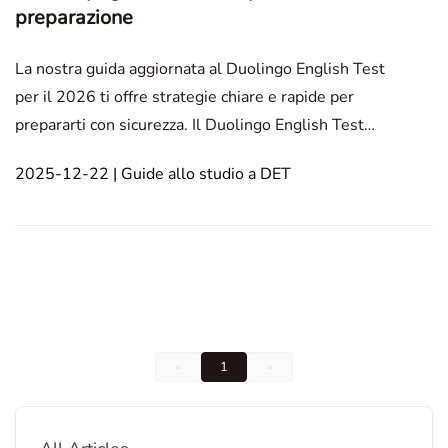
preparazione
La nostra guida aggiornata al Duolingo English Test
per il 2026 ti offre strategie chiare e rapide per
prepararti con sicurezza. Il Duolingo English Test
continua a evolversi, così come la nostra strategia di
2025-12-22 | Guide allo studio a DET
preparazione. Oggi siamo entusiasti di annunciare il
rilascio della Guida Express DET 2026—
«
1
»