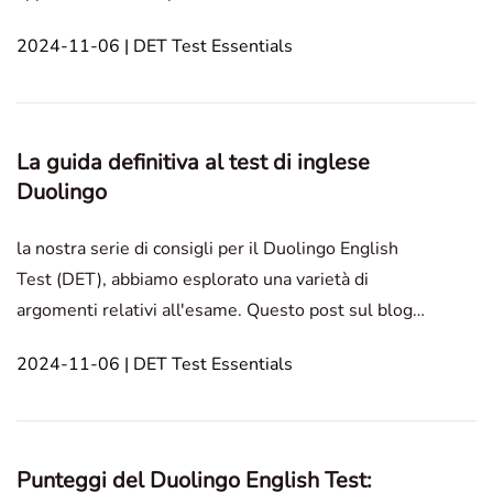
sulle descrizioni fotografiche.Sono i seguenti: Scrivi
2024-11-06 | DET Test Essentials
A__foto,Parla della Foto.Il post del blog di oggi sarà
diviso in due sezioni: la prima fornirà sugg
La guida definitiva al test di inglese
Duolingo
la nostra serie di consigli per il Duolingo English
Test (DET), abbiamo esplorato una varietà di
argomenti relativi all'esame. Questo post sul blog
mira a fornirti una guida completa per aiutarti a
2024-11-06 | DET Test Essentials
comprendere meglio il DET e a navigare il test in
modo più efficiente. In this article1. Cos'è il Duol
Punteggi del Duolingo English Test: