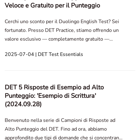
Veloce e Gratuito per il Punteggio
Cerchi uno sconto per il Duolingo English Test? Sei
fortunato. Presso DET Practice, stiamo offrendo un
valore esclusivo — completamente gratuito —
quando ti registri o colleghi il tuo account di test
2025-07-04 | DET Test Essentials
tramite noi. Non siamo solo una piattaforma di
preparazione. Siamo un membro ufficiale della
Duoling
DET 5 Risposte di Esempio ad Alto
Punteggio: 'Esempio di Scrittura'
(2024.09.28)
Benvenuto nella serie di Campioni di Risposte ad
Alto Punteggio del DET. Fino ad ora, abbiamo
approfondito due tipi di domande che si concentrano