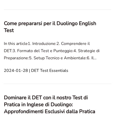
ascolto attraverso un formato unico e adattivo che si
ada
Come prepararsi per il Duolingo English
Test
In this article1. Introduzione:2. Comprendere il
DET:3. Formato del Test e Punteggio:4. Strategie di
Preparazione:5. Setup Tecnico e Ambientale:6. Il
Giorno del Test:7. Dopo il Test:Introduzione:
2024-01-28 | DET Test Essentials
Intraprendere il viaggio per eccellere nel Duolingo
English Test (DET) può essere sia emozionante che
sc
Dominare il DET con il nostro Test di
Pratica in Inglese di Duolingo:
Approfondimenti Esclusivi dalla Pratica