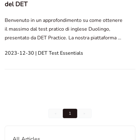
del DET
Benvenuto in un approfondimento su come ottenere
il massimo dal test pratico di inglese Duolingo,
presentato da DET Practice. La nostra piattaforma è
progettata in modo unico per offrire un supporto
2023-12-30 | DET Test Essentials
esteso e risorse innovative per coloro che si
preparano a questo esame cruciale. Con il nostro
dettag
«
1
»
All Articles