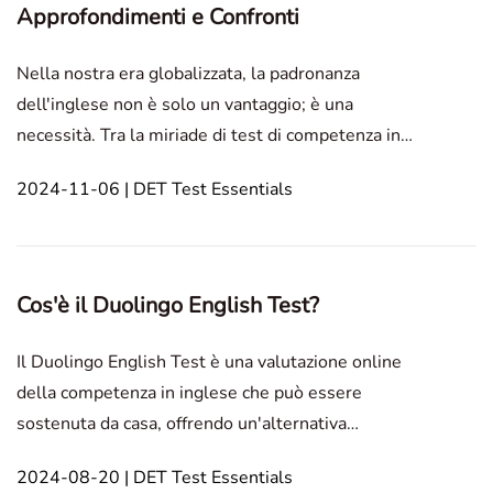
Approfondimenti e Confronti
Nella nostra era globalizzata, la padronanza
dell'inglese non è solo un vantaggio; è una
necessità. Tra la miriade di test di competenza in
inglese, il Duolingo English Test (DET) si distingue
2024-11-06 | DET Test Essentials
per il suo approccio innovativo. Questo test, che può
essere svolto ovunque e in qualsiasi momento, sta
riv
Cos'è il Duolingo English Test?
Il Duolingo English Test è una valutazione online
della competenza in inglese che può essere
sostenuta da casa, offrendo un'alternativa
conveniente ed economica agli esami tradizionali.
2024-08-20 | DET Test Essentials
Valuta le abilità di lettura, scrittura, conversazione e