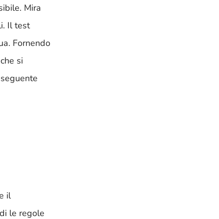
ibile. Mira
 Il test
gua. Fornendo
che si
l seguente
 il
di le regole