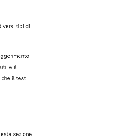
versi tipi di
suggerimento
i, e il
che il test
uesta sezione