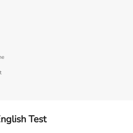
ne
t
nglish Test