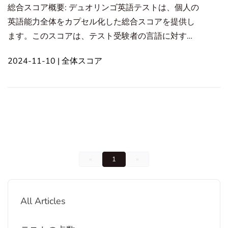
総合スコア概要: デュオリンゴ英語テストは、個人の
英語能力全体をカプセル化した総合スコアを提供し
ます。このスコアは、テスト受験者の言語に対する
全般的な熟達度を示し、テストのさまざまなセクシ
2024-11-10 | 全体スコア
ョンにおけるパフォーマンスを反映しています。 採
点システム: - 合計点数は10から160の範囲で、5ポ
イントずつ増加します。 - スコアリングは、言語能
力を記述するための国際基準であるヨーロッパ共通
参照枠（CEFR）に準拠しています。 スコアの構成
要素: - 総合得点は、リテラシー、理解力、会話力、
生産力などの異なるセクションでのパフォーマンス
«
1
»
を組み合わせて算出されます。 - 各セクションから
の個々のスコア
All Articles