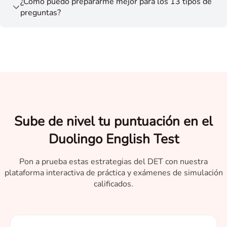
¿Cómo puedo prepararme mejor para los 13 tipos de
preguntas?
Sube de nivel tu puntuación en el
Duolingo English Test
Pon a prueba estas estrategias del DET con nuestra
plataforma interactiva de práctica y exámenes de simulación
calificados.