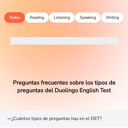
Todos
Reading
Listening
Speaking
Writing
Preguntas frecuentes sobre los tipos de
preguntas del Duolingo English Test
¿Cuántos tipos de preguntas hay en el DET?