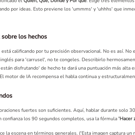
tificado el
Quién, Qué, Dónde y Por qué
. Elige tres elementos
chando por ideas. Esto previene los 'ummms' y 'uhhhs' que in
z sobre los hechos
está calificando por tu precisión observacional. No es así. N
n inglés para 'carrusel', no te congeles. Describirlo hermosam
 están disfrutando' de hecho te dará una puntuación más alta 
o. El motor de IA recompensa el habla continua y estructuralmen
undos
s oraciones fuertes son suficientes. Aquí, hablar durante solo
on confianza los 90 segundos completos, usa la fórmula
'Hacer 
e la escena en términos generales. ('Esta imagen captura un m