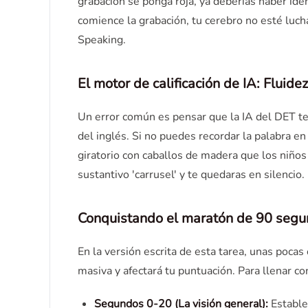
grabación se ponga roja, ya deberías haber iden
comience la grabación, tu cerebro no esté lu
Speaking.
El motor de calificación de IA: Fluide
Un error común es pensar que la IA del DET te 
del inglés. Si no puedes recordar la palabra e
giratorio con caballos de madera que los niños
sustantivo 'carrusel' y te quedaras en silenci
Conquistando el maratón de 90 seg
En la versión escrita de esta tarea, unas poca
masiva y afectará tu puntuación. Para llenar c
Segundos 0-20 (La visión general):
Establec