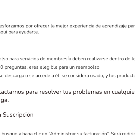
s esforzamos por ofrecer la mejor experiencia de aprendizaje pa
quí para ayudarte.
lso para servicios de membresía deben realizarse dentro de lo
20 preguntas, eres elegible para un reembolso.
 se descarga o se accede a él, se considera usado, y los prod
tactarnos para resolver tus problemas en cualquie
aga.
a Suscripción
a, busque y haga clic en “Administrar su facturación”. Será red