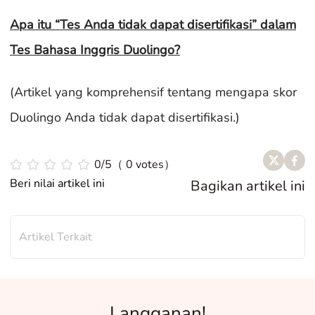
Apa itu “Tes Anda tidak dapat disertifikasi” dalam
Tes Bahasa Inggris Duolingo?
(Artikel yang komprehensif tentang mengapa skor
Duolingo Anda tidak dapat disertifikasi.)
0/5（ 0 votes）
Beri nilai artikel ini
Bagikan artikel ini
Artikel Terkait
Langganan!