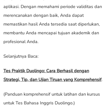
aplikasi. Dengan memahami periode validitas dan
merencanakan dengan baik, Anda dapat
memastikan hasil Anda tersedia saat diperlukan,
membantu Anda mencapai tujuan akademik dan
profesional Anda.
Selanjutnya Baca:
Tes Praktik Duolingo: Cara Berhasil dengan
Strategi, Tip, dan Ujian Tiruan yang Komprehensif
.
(Panduan komprehensif untuk latihan dan kursus
untuk Tes Bahasa Inggris Duolingo.)