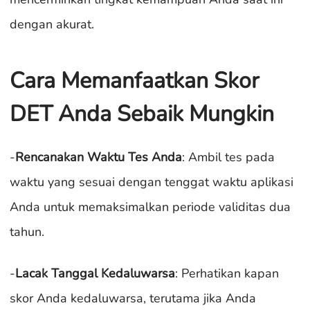
dengan akurat.
Cara Memanfaatkan Skor
DET Anda Sebaik Mungkin
-
Rencanakan Waktu Tes Anda
: Ambil tes pada
waktu yang sesuai dengan tenggat waktu aplikasi
Anda untuk memaksimalkan periode validitas dua
tahun.
-
Lacak Tanggal Kedaluwarsa
: Perhatikan kapan
skor Anda kedaluwarsa, terutama jika Anda