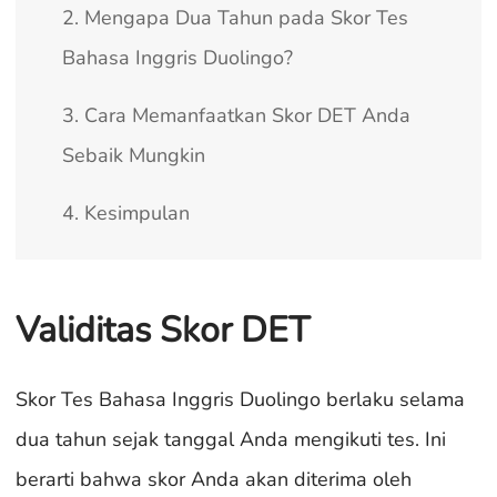
2. Mengapa Dua Tahun pada Skor Tes
Bahasa Inggris Duolingo?
3. Cara Memanfaatkan Skor DET Anda
Sebaik Mungkin
4. Kesimpulan
Validitas Skor DET
Skor Tes Bahasa Inggris Duolingo berlaku selama
dua tahun sejak tanggal Anda mengikuti tes. Ini
berarti bahwa skor Anda akan diterima oleh