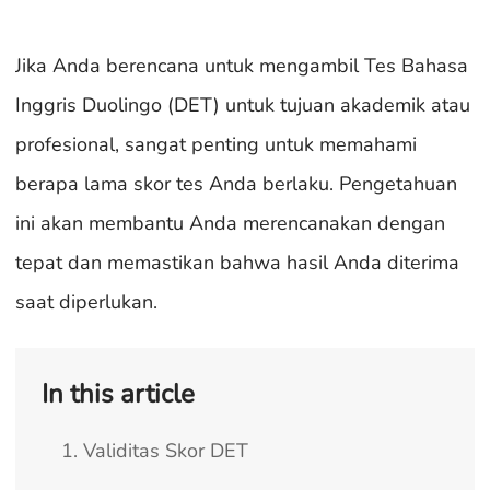
Jika Anda berencana untuk mengambil Tes Bahasa
Inggris Duolingo (DET) untuk tujuan akademik atau
profesional, sangat penting untuk memahami
berapa lama skor tes Anda berlaku. Pengetahuan
ini akan membantu Anda merencanakan dengan
tepat dan memastikan bahwa hasil Anda diterima
saat diperlukan.
In this article
1. Validitas Skor DET