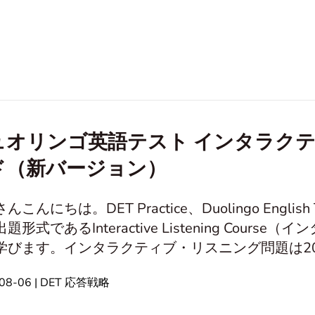
ュオリンゴ英語テスト インタラクテ
ド（新バージョン）
んこんにちは。DET Practice、Duolingo Eng
題形式であるInteractive Listening Cou
学びます。インタラクティブ・リスニング問題は20
、まずはこの問題タイプの紹介を見ていきましょう
-08-06 | DET 応答戦略
、各DET試験で2回出題されます。この設問形式
 and Complete: 毎回3～4問出題され、推奨解答時間は2分30秒で