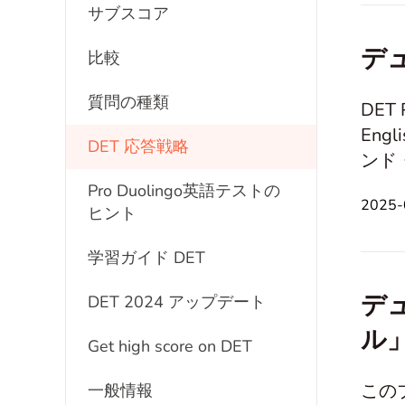
サブスコア
す。
デ
比較
質問の種類
DET
Eng
DET 応答戦略
ンド
をすべて探ります。 In th
Pro Duolingo英語テストの
2025
ラク
ヒント
され
学習ガイド DET
デ
DET 2024 アップデート
ル
Get high score on DET
この
一般情報