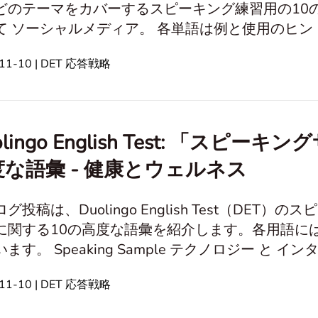
どのテーマをカバーするスピーキング練習用の10
て ソーシャルメディア。 各単語は例と使用のヒン
微妙な表現をするための言語能力を向上させるのに役立ちます。
-11-10 | DET 応答戦略
ーとインターネット 個人の成長と発展 教育と学習 意見 と信念 時間と人生の管
と地理
olingo English Test: 「ス
度な語彙 - 健康とウェルネス
グ投稿は、Duolingo English Test（DE
に関する10の高度な語彙を紹介します。各用語に
le テクノロジー と インターネット 個人の発展と成長 教育と学
-11-10 | DET 応答戦略
 旅行と地理 健康とウェルネス エンターテインメントとメディア 倫理
と道徳 個人的な経験と記憶 社会と