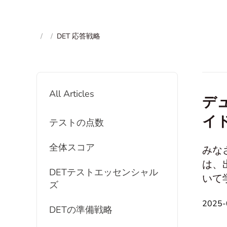
/
/
DET 応答戦略
All Articles
デ
イ
テストの点数
全体スコア
みなさ
は、出
DETテストエッセンシャル
いて
ズ
ため
2025
題は
DETの準備戦略
総合型問題です： Listen