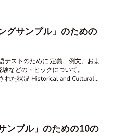
徳 個人的な経験と思い
ングサンプル」のための
英語テストのために 定義、例文、およ
経験などのトピックについて。
ー活動 身体的および精神的な健康 創造力と想像力 問題と意思決定 信仰と価値観 自然環境保
グサンプル」のための10の