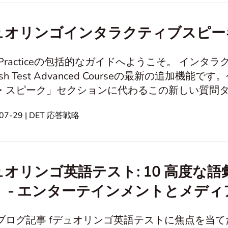
ュオリンゴインタラクティブスピー
 Practiceの包括的なガイドへようこそ。 インタラ
lish Test Advanced Courseの最新の追加
・スピーク」セクションに代わるこの新しい質問
is article1. Duolingoインタラクティブスピーキングとは？2. インタ
-07-29 | DET 応答戦略
ティブスピーキングの質問カテゴリ3. インタラクテ
たインタラクティブスピーキング戦略5. インタラク
ュオリンゴ英語テスト: 10 高度な
」 - エンターテインメントとメディ
ブログ記事 fデュオリンゴ英語テストに焦点を当