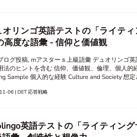
ターテイメント and メディア 倫理と道
ュオリンゴ英語テストの「ライティ
の高度な語彙 - 信仰と価値観
ブログ投稿, mアスターｓ上級語彙 デュオリンゴ
用法のヒントを含む 信仰、価値観、倫理、個人的
e 個人的な経験 Culture and Society 想定された状況 Historical and Cultural
 関係とコミュニケーション キャリアと財務 旅行とレジャ
-11-06 | DET 応答戦略
uolingo英語テストの「ライティン