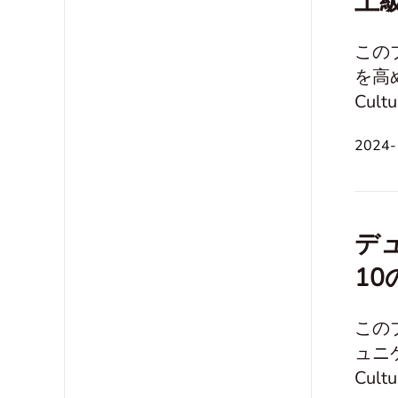
上級
この
を高める
Culture and Society 想
関係とコミュニケ
2024
デ
10
この
ュニケー
Culture and Societ