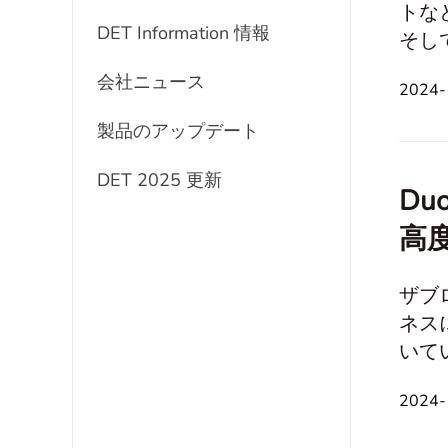
トな
DET Information 情報
そし
により
会社ニュース
2024
ル テクノロジ
理 人間関係とソーシャルスキル 趣味と関心 キャリアと仕事 文化的および歴史的なトピック
製品のアップデート
旅行
DET 2025 更新
Du
高
ザブロ
ネス
いています。 Speaking Samp
習 意見と信念 時間と人生の管理 人間関係と社会的スキル 趣味と関心 キャリアと仕事 文化的
2024
および歴史的トピック