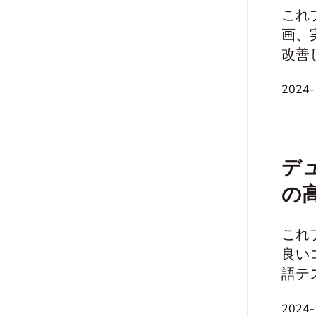
これ
画、
改善します。 スピーキングサンプル
と学習 意見と信念 時間と人生の管理 関係と社会的スキル 趣味と興味
2024
および歴史的トピック
デ
の
これ
良い
語テスト
ターネット 個人の成長と発展 教育と学習 
2024
趣味と関心 キャリアと仕事 文化的および