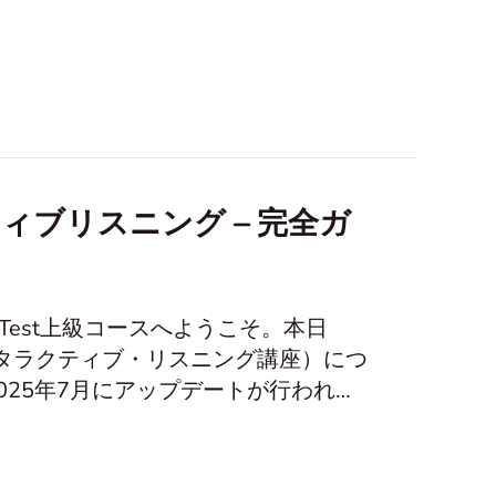
ィブリスニング – 完全ガ
lish Test上級コースへようこそ。本日
rse（インタラクティブ・リスニング講座）につ
25年7月にアップデートが行われた
。 インタラクティブ・リスニング問
は、以下の3つのパートから構成される