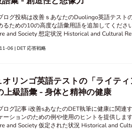
語彙 - 創造性と想像力
ブログ投稿は改善ｓあなたのDuolingo英語テス
ための10の高度な語彙用語を追加してください。 Writing Sample 個人的
定状況 Historical and Cultural Reflection 倫理と道徳 Technology 人間
ーション キャリア と ファイナンス 旅行とレジャー活動 身体的および精神
-11-06 | DET 応答戦略
ュオリンゴ英語テストの「ライティ
の上級語彙 - 身体と精神の健康
ブログ記事 i改善sあなたのDET執筆に健康に関
ションのための例や使用のヒントを提供します。 Writing Sample 個人的
y 仮定された状況 Historical and Cultural Reflection 倫理と道徳