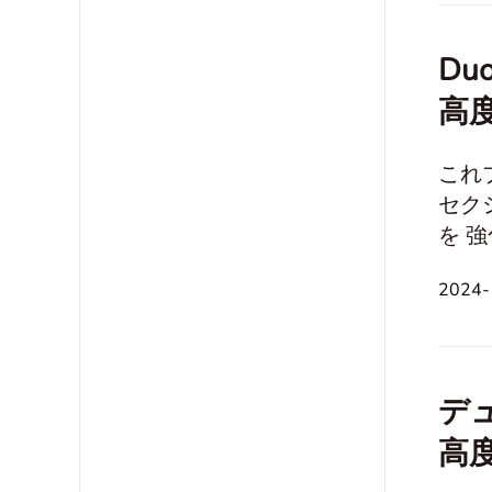
Du
高度
これブ
セク
を 強
ノロジーとインタ
2024
関係と社会的スキル 趣
デ
高