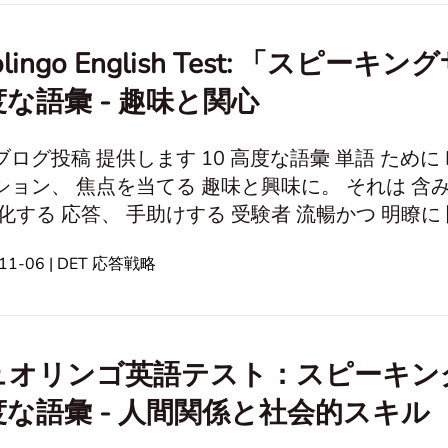
olingo English Test: 「ス
な語彙 - 趣味と関心
ログ投稿 提供します 10 高度な語彙 単語 ために D
ション、 焦点を当てる 趣味と興味に。 それは 含みま
化する 応答、 手助けする 受験者 流暢かつ 明瞭に 聞こえる よ
ーネット 個人の成長と発展 教育と学習 意見と信念 時間と生活の管理 人間
-11-06 | DET 応答戦略
味と関心 キャリアと仕事 文化と歴史の話題 トラベルと地理 健康とウ
ェルネス エンターテインメントとメディア
ュオリンゴ英語テスト：スピーキング
度な語彙 - 人間関係と社会的スキル