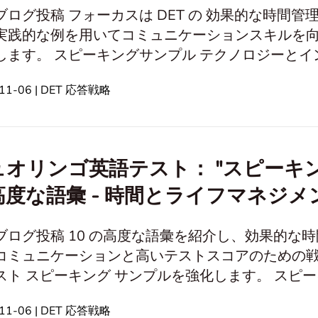
ブログ投稿 フォーカスは DET の 効果的な時間
実践的な例を用いてコミュニケーションスキルを
 テクノロジーとインターネット 個人の発展と成長 教育
 キャリアと仕事 文化的
-11-06 | DET 応答戦略
 旅行と地理 健康とウェルネス エンターテイメントとメディア 倫理と
道徳 個人的な経験と記憶 社会とグローバルな問題
ュオリンゴ英語テスト： "スピーキ
高度な語彙 - 時間とライフマネジメ
ブログ投稿 10 の高度な語彙を紹介し、効果的な
コミュニケーションと高いテストスコアのための戦略的計
 スピーキング サンプルを強化します。 スピーキングサンプル テクノロジーとイン
意見と信念 時間と人生管理 関係 と 社会的スキル
-11-06 | DET 応答戦略
歴史的なトピック 旅と地理 健康とウェルネス エン