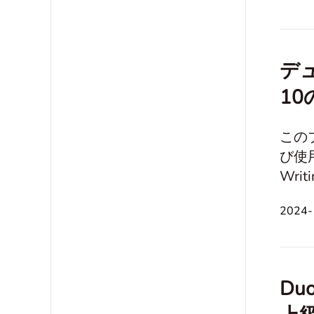
デ
10
この
び使
Writing Sampl
Reflection 倫理と道徳 Technology
2024
D