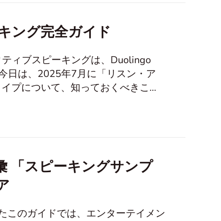
キング完全ガイド
クティブスピーキングは、Duolingo
機能です。今日は、2025年7月に「リスン・ア
タイプについて、知っておくべきこと
ィブスピーキングの採点方法4. 証明
ティブスピーキングの練習例6. 高
語彙 「スピーキングサンプ
ア
てたこのガイドでは、エンターテイメン