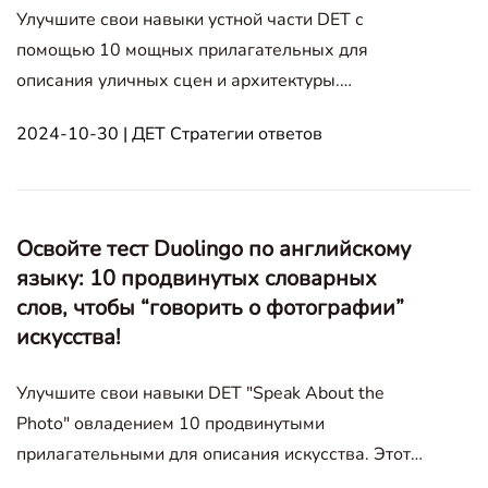
Улучшите свои навыки устной части DET с
помощью 10 мощных прилагательных для
описания уличных сцен и архитектуры.
Используйте примеры и образцы ответов из
2024-10-30 | ДЕТ Стратегии ответов
этого руководства, чтобы ваши ответы на тему
«Говорите о фотографии» сияли. Говорите о
фотографии Портреты Людей Транспорт
Искусство
Освойте тест Duolingo по английскому
языку: 10 продвинутых словарных
слов, чтобы “говорить о фотографии”
искусства!
Улучшите свои навыки DET "Speak About the
Photo" овладением 10 продвинутыми
прилагательными для описания искусства. Этот
гид исследует каждое слово с определениями,