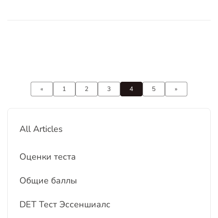
адаптируется к вашему уровню и навыкам. Одна
из самых сложных и важных частей теста — это
разд
«
1
2
3
4
5
»
All Articles
Оценки теста
Общие баллы
DET Тест Эссеншиалс