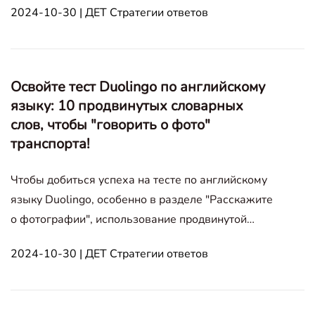
2024-10-30 | ДЕТ Стратегии ответов
примерами и образцом ответа, помогая вам
создать впечатляющие описания для повышения
вашего балла. Speak About the Photo Портреты
Лю
Освойте тест Duolingo по английскому
языку: 10 продвинутых словарных
слов, чтобы "говорить о фото"
транспорта!
Чтобы добиться успеха на тесте по английскому
языку Duolingo, особенно в разделе "Расскажите
о фотографии", использование продвинутой
лексики может значительно улучшить ваши
2024-10-30 | ДЕТ Стратегии ответов
описания. Этот гид представляет 10 продвинутых
прилагательных, которые помогут вам более
глубоко и точно выразить свои наблюде