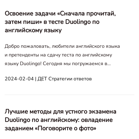
практические советы и пошаговые инструкции.
По
Освоение задачи «Сначала прочитай,
затем пиши» в тесте Duolingo по
английскому языку
Добро пожаловать, любители английского языка
и претенденты на сдачу теста по английскому
языку Duolingo! Сегодня мы погружаемся в
раздел ‘Read, Then Write’ DET, ключевую часть
2024-02-04 | ДЕТ Стратегии ответов
экзамена, которая оценивает вашу способность
понимать и эффективно создавать письменные
тексты на английском языке. Многие с
Лучшие методы для устного экзамена
Duolingo по английскому: овладение
заданием «Поговорите о фото»