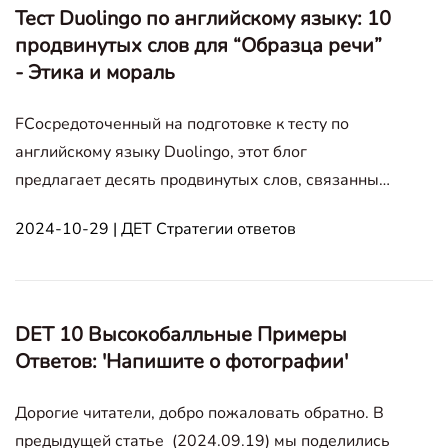
Тест Duolingo по английскому языку: 10
продвинутых слов для “Образца речи”
- Этика и мораль
FСосредоточенный на подготовке к тесту по
английскому языку Duolingo, этот блог
предлагает десять продвинутых слов, связанных
с этикой и моралью. Он предоставляет
2024-10-29 | ДЕТ Стратегии ответов
определения, примеры использования и
практические советы, помогая пользователям
формулировать свои мысли по этическим
дилеммам, таким как
DET 10 Высокобалльные Примеры
Ответов: 'Напишите о фотографии'
Дорогие читатели, добро пожаловать обратно. В
предыдущей статье (2024.09.19) мы поделились