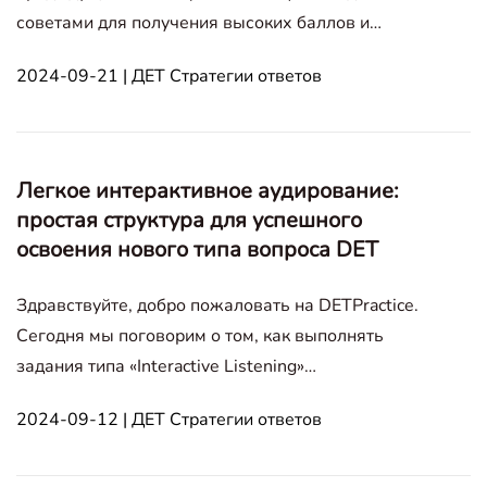
советами для получения высоких баллов и
десятью образцовыми ответами с высокими
2024-09-21 | ДЕТ Стратегии ответов
оценками. Этот блог пост поделится стратегиями
ответа на вопрос 'Напишите о фотографии' и еще
десятью образцовыми вопросами с выс
Легкое интерактивное аудирование:
простая структура для успешного
освоения нового типа вопроса DET
Здравствуйте, добро пожаловать на DETPractice.
Сегодня мы поговорим о том, как выполнять
задания типа «Interactive Listening»
(Интерактивное аудирование). В отличие от
2024-09-12 | ДЕТ Стратегии ответов
других статей, где даются общие рекомендации,
мы предоставим здесь очень конкретные и