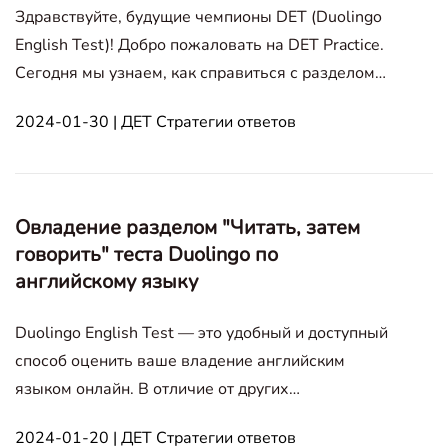
Здравствуйте, будущие чемпионы DET (Duolingo
English Test)! Добро пожаловать на DET Practice.
Сегодня мы узнаем, как справиться с разделом
«Speak about the Photo» в DET. Сначала давайте
2024-01-30 | ДЕТ Стратегии ответов
посмотрим, что представляет собой вопрос
«Speak about the Photo»: Этот раздел, как указано
в официальном учебном
Овладение разделом "Читать, затем
говорить" теста Duolingo по
английскому языку
Duolingo English Test — это удобный и доступный
способ оценить ваше владение английским
языком онлайн. В отличие от других
стандартизированных тестов, Duolingo English
2024-01-20 | ДЕТ Стратегии ответов
Test имеет уникальный формат, который