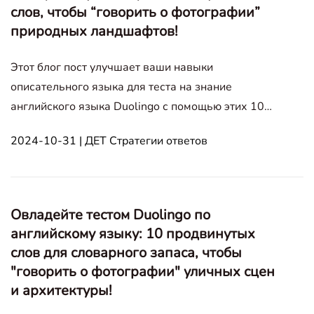
слов, чтобы “говорить о фотографии”
природных ландшафтов!
Этот блог пост улучшает ваши навыки
описательного языка для теста на знание
английского языка Duolingo с помощью этих 10
продвинутых прилагательных, идеально
2024-10-31 | ДЕТ Стратегии ответов
подходящих для естественных ландшафтов и
эффектных “Speak About the Photo” ответов.
Speak About the Photo Портреты Людей
Транспортировка
Овладейте тестом Duolingo по
английскому языку: 10 продвинутых
слов для словарного запаса, чтобы
"говорить о фотографии" уличных сцен
и архитектуры!