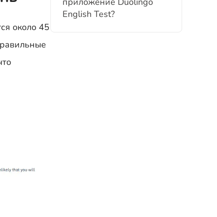
приложение Duolingo
English Test?
тся около 45
 Правильные
что