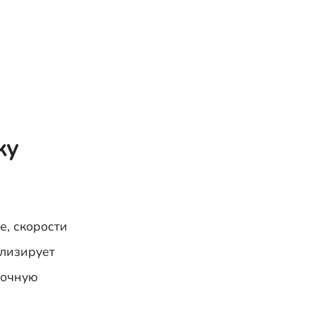
ку
е, скорости
ализирует
точную