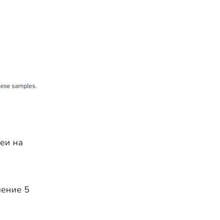
еи на
чение 5