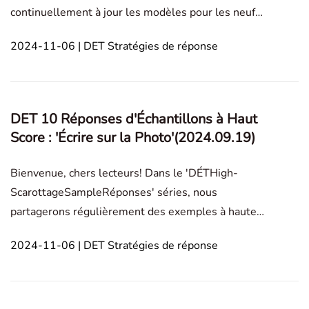
continuellement à jour les modèles pour les neuf
catégories de Parler de la Photo.Les catégories
2024-11-06 | DET Stratégies de réponse
incluent des portraits de personnes, des transports,
de l'art, des scènes de rue et de l'architecture, des
paysages
DET 10 Réponses d'Échantillons à Haut
Score : 'Écrire sur la Photo'(2024.09.19)
Bienvenue, chers lecteurs! Dans le 'DÉTHigh-
ScarottageSampleRéponses' séries, nous
partagerons régulièrement des exemples à haute
notation réponsespour divers types de questions
2024-11-06 | DET Stratégies de réponse
sur le test d'anglais Duolingo. Le billet de blog est
divisé en deux parties distinctes ; la première partie
décrit les él