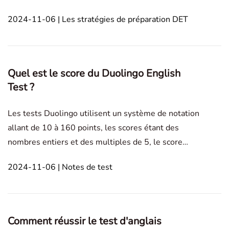
passé en ligne. cet article de blog offre une
2024-11-06 | Les stratégies de préparation DET
comparaison détaillée entre l'IELTS et le test
d'anglais Duolingo. In this article1. Aperçu des
tests2. Compar
Quel est le score du Duolingo English
Test ?
Les tests Duolingo utilisent un système de notation
allant de 10 à 160 points, les scores étant des
nombres entiers et des multiples de 5, le score
maximum étant de 160 points. Cet article explorera
2024-11-06 | Notes de test
les subtilités du mécanisme de notation du DET, en
clarifiant la structure des scores et leurs implic
Comment réussir le test d'anglais