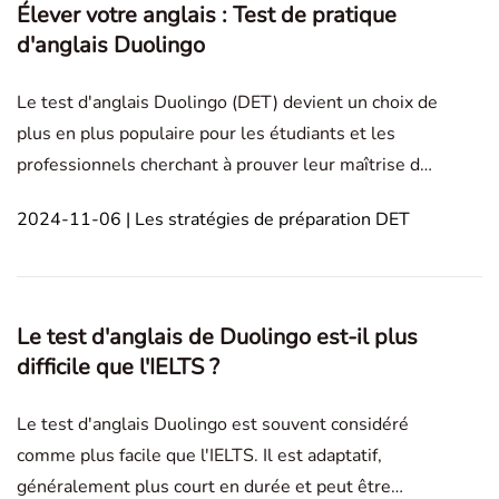
Élever votre anglais : Test de pratique
d'anglais Duolingo
Le test d'anglais Duolingo (DET) devient un choix de
plus en plus populaire pour les étudiants et les
professionnels cherchant à prouver leur maîtrise de
l'anglais. Son coût abordable et son format flexible
2024-11-06 | Les stratégies de préparation DET
le rendent accessible à beaucoup, et de plus en plus
d'institutions dans le monde reconnaisse
Le test d'anglais de Duolingo est-il plus
difficile que l'IELTS ?
Le test d'anglais Duolingo est souvent considéré
comme plus facile que l'IELTS. Il est adaptatif,
généralement plus court en durée et peut être