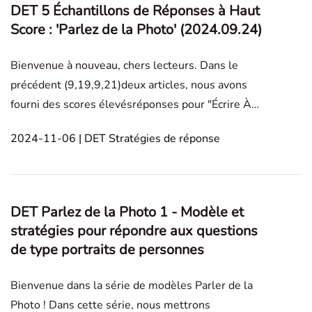
DET 5 Échantillons de Réponses à Haut
Score : 'Parlez de la Photo' (2024.09.24)
Bienvenue à nouveau, chers lecteurs. Dans le
précédent (9,19,9,21)deux articles, nous avons
fourni des scores élevésréponses pour "Écrire À
propos de la Photo." Dans cet article de blog, nous
2024-11-06 | DET Stratégies de réponse
offrirons des conseils pour "Parler de la Photo"
etcinq haute-réussiteréponses. Le type de question
exige qu
DET Parlez de la Photo 1 - Modèle et
stratégies pour répondre aux questions
de type portraits de personnes
Bienvenue dans la série de modèles Parler de la
Photo ! Dans cette série, nous mettrons