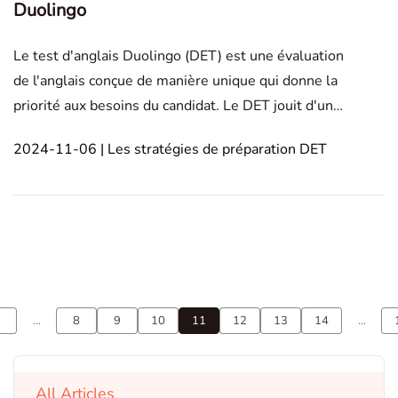
Duolingo
Le test d'anglais Duolingo (DET) est une évaluation
de l'anglais conçue de manière unique qui donne la
priorité aux besoins du candidat. Le DET jouit d'une
reconnaissance mondiale, ce qui augmente sa valeur
2024-11-06 | Les stratégies de préparation DET
pour ceux qui cherchent à démontrer leur maîtrise
de l'anglais. Pour vous assurer de réussir
...
8
9
10
11
12
13
14
...
All Articles