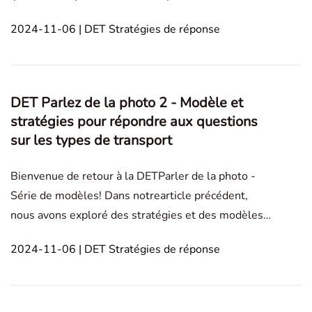
de blog se concentrera sur les modèles et
2024-11-06 | DET Stratégies de réponse
stratégies pour répondre aux questions de type Art.
Speak About the Photo Portraits de personnes Tra
DET Parlez de la photo 2 - Modèle et
stratégies pour répondre aux questions
sur les types de transport
Bienvenue de retour à la DETParler de la photo -
Série de modèles! Dans notrearticle précédent,
nous avons exploré des stratégies et des modèles
pour répondre à des questions sur des portraits de
2024-11-06 | DET Stratégies de réponse
personnes.Dans cet article de blog, nous nous
concentrons sur des stratégies et des modèles
spécifiqueme