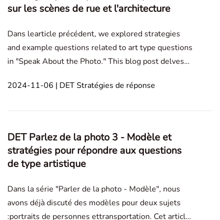
sur les scènes de rue et l'architecture
Dans learticle précédent, we explored strategies
and example questions related to art type questions
in "Speak About the Photo." This blog post delves
into answering strategies and example questions
2024-11-06 | DET Stratégies de réponse
for the "Street Scenes and Architecture" type. Speak
About the Photo Portraits de personnes Tra
DET Parlez de la photo 3 - Modèle et
stratégies pour répondre aux questions
de type artistique
Dans la série "Parler de la photo - Modèle", nous
avons déjà discuté des modèles pour deux sujets
:portraits de personnes ettransportation. Cet article