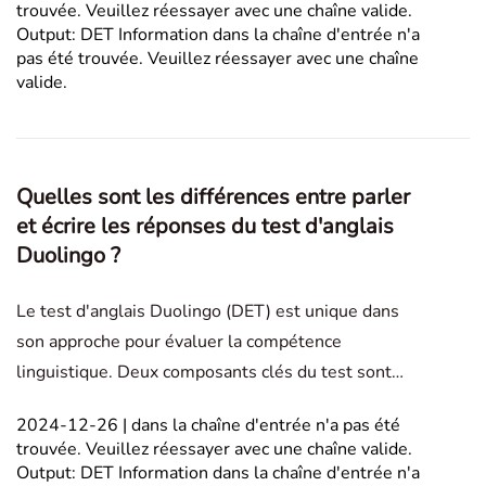
trouvée. Veuillez réessayer avec une chaîne valide.
aider à traverser le processus avec aisance. In this ar
Output: DET Information dans la chaîne d'entrée n'a
pas été trouvée. Veuillez réessayer avec une chaîne
valide.
Quelles sont les différences entre parler
et écrire les réponses du test d'anglais
Duolingo ?
Le test d'anglais Duolingo (DET) est unique dans
son approche pour évaluer la compétence
linguistique. Deux composants clés du test sont
l'oral et l'écrit, où les candidats sont tenus de
2024-12-26 | dans la chaîne d'entrée n'a pas été
produire des réponses au test d'anglais Duolingo en
trouvée. Veuillez réessayer avec une chaîne valide.
réponse à des instructions. Comprendre les
Output: DET Information dans la chaîne d'entrée n'a