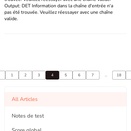
notation sans pénalité reflète le design adaptatif et
Output: DET Information dans la chaîne d'entrée n'a
centré su
pas été trouvée. Veuillez réessayer avec une chaîne
valide.
1
2
3
4
5
6
7
...
18
All Articles
Notes de test
Score global