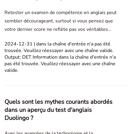
Retester un examen de compétence en anglais peut
sembler décourageant, surtout si vous pensez que
votre dernier score ne reflète pas vos véritables
capacités. Cependant, pour le Test Duolingo anglais,
2024-12-31 | dans la chaîne d'entrée n'a pas été
une deuxième tentative—ou même plusieurs
trouvée. Veuillez réessayer avec une chaîne valide.
reprises—offre des avantages uniques qui peuvent
Output: DET Information dans la chaîne d'entrée n'a
vous aide
pas été trouvée. Veuillez réessayer avec une chaîne
valide.
Quels sont les mythes courants abordés
dans un aperçu du test d'anglais
Duolingo ?
Avec les avancées de la technologie et la