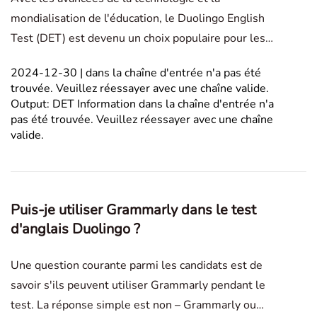
mondialisation de l'éducation, le Duolingo English
Test (DET) est devenu un choix populaire pour les
étudiants et les professionnels internationaux.
2024-12-30 | dans la chaîne d'entrée n'a pas été
Cependant, en raison de ses différences par rapport
trouvée. Veuillez réessayer avec une chaîne valide.
aux examens traditionnels, de nombreuses idées
Output: DET Information dans la chaîne d'entrée n'a
reçues ent
pas été trouvée. Veuillez réessayer avec une chaîne
valide.
Puis-je utiliser Grammarly dans le test
d'anglais Duolingo ?
Une question courante parmi les candidats est de
savoir s'ils peuvent utiliser Grammarly pendant le
test. La réponse simple est non – Grammarly ou