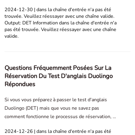
tout autre outil d'assistance à l'écriture est
2024-12-30 | dans la chaîne d'entrée n'a pas été
strictement interdit pendant le Duolingo English
trouvée. Veuillez réessayer avec une chaîne valide.
Test. In this article1. Comprendre l'intégrité du test
Output: DET Information dans la chaîne d'entrée n'a
d'
pas été trouvée. Veuillez réessayer avec une chaîne
valide.
Questions Fréquemment Posées Sur La
Réservation Du Test D'anglais Duolingo
Répondues
Si vous vous préparez à passer le test d'anglais
Duolingo (DET) mais que vous ne savez pas
comment fonctionne le processus de réservation, ne
vous inquiétez pas — vous n'êtes pas seul. Voici des
2024-12-26 | dans la chaîne d'entrée n'a pas été
réponses à quelques questions courantes pour vous