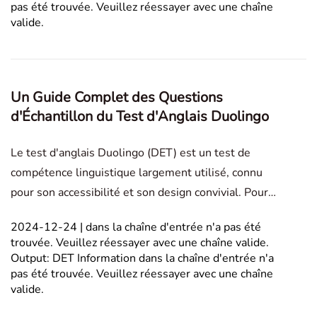
différences entre
pas été trouvée. Veuillez réessayer avec une chaîne
valide.
Un Guide Complet des Questions
d'Échantillon du Test d'Anglais Duolingo
Le test d'anglais Duolingo (DET) est un test de
compétence linguistique largement utilisé, connu
pour son accessibilité et son design convivial. Pour
réussir, les candidats doivent être familiarisés avec
2024-12-24 | dans la chaîne d'entrée n'a pas été
ses types de questions uniques. Pratiquer des
trouvée. Veuillez réessayer avec une chaîne valide.
questions d'exemple est crucial pour acquérir cett
Output: DET Information dans la chaîne d'entrée n'a
pas été trouvée. Veuillez réessayer avec une chaîne
valide.