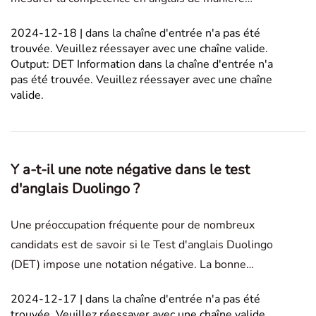
rapide et accessible. Contrairement aux examens
2024-12-18 | dans la chaîne d'entrée n'a pas été
traditionnels, qui obligent souvent les candidats à
trouvée. Veuillez réessayer avec une chaîne valide.
visiter des centres désignés, le DET est effectué
Output: DET Information dans la chaîne d'entrée n'a
entièrement e
pas été trouvée. Veuillez réessayer avec une chaîne
valide.
Y a-t-il une note négative dans le test
d'anglais Duolingo ?
Une préoccupation fréquente pour de nombreux
candidats est de savoir si le Test d'anglais Duolingo
(DET) impose une notation négative. La bonne
nouvelle est que le DET ne déduit pas de points
2024-12-17 | dans la chaîne d'entrée n'a pas été
pour les réponses incorrectes. Ce système de
trouvée. Veuillez réessayer avec une chaîne valide.