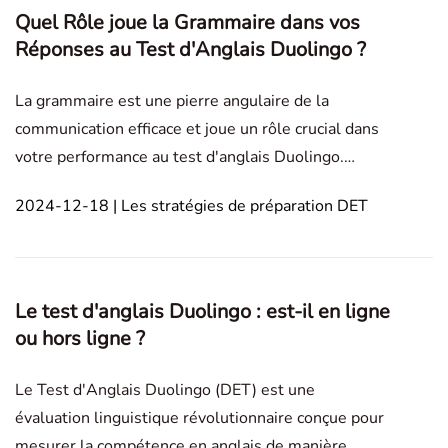
Quel Rôle joue la Grammaire dans vos
Réponses au Test d'Anglais Duolingo ?
La grammaire est une pierre angulaire de la
communication efficace et joue un rôle crucial dans
votre performance au test d'anglais Duolingo.
Maîtriser la grammaire garantit que vos idées sont
2024-12-18 | Les stratégies de préparation DET
exprimées de manière claire, précise et fluide—
surtout dans les sections écrites et orales.
Démontrer
Le test d'anglais Duolingo : est-il en ligne
ou hors ligne ?
Le Test d'Anglais Duolingo (DET) est une
évaluation linguistique révolutionnaire conçue pour
mesurer la compétence en anglais de manière