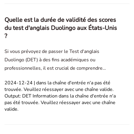
Quelle est la durée de validité des scores
du test d'anglais Duolingo aux États-Unis
?
Si vous prévoyez de passer le Test d'anglais
Duolingo (DET) à des fins académiques ou
professionnelles, il est crucial de comprendre
combien de temps vos résultats de test restent
2024-12-24 | dans la chaîne d'entrée n'a pas été
valides. Cette connaissance vous aidera à planifier
trouvée. Veuillez réessayer avec une chaîne valide.
en conséquence et à vous assurer que vos résultats
Output: DET Information dans la chaîne d'entrée n'a
sont acceptés lor
pas été trouvée. Veuillez réessayer avec une chaîne
valide.