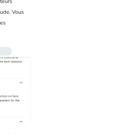
teurs
tude. Vous
des