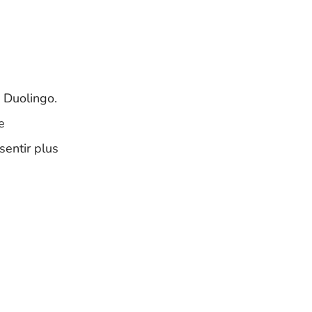
s Duolingo.
e
entir plus