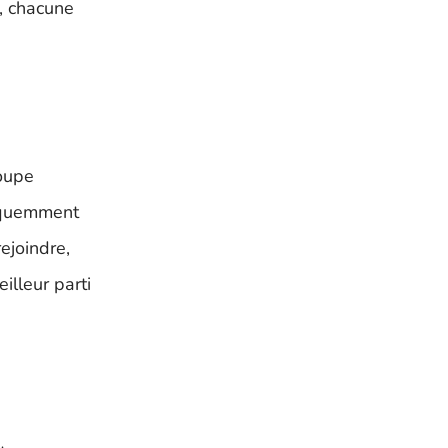
, chacune
roupe
équemment
ejoindre,
illeur parti