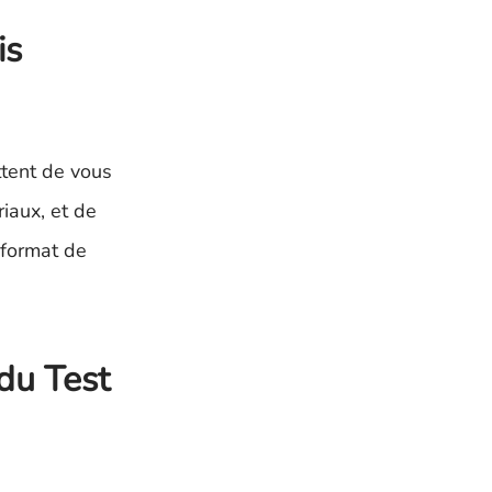
is
ttent de vous
iaux, et de
 format de
du Test