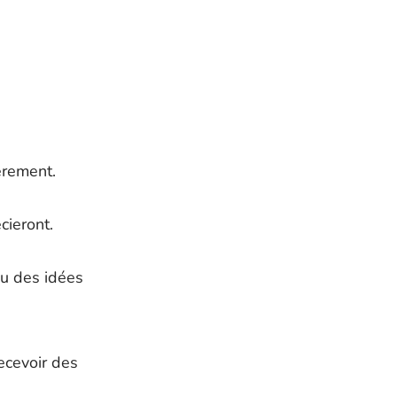
èrement.
cieront.
ou des idées
ecevoir des